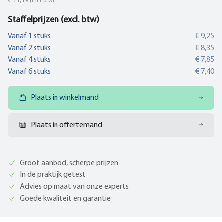
€ 11,19
(incl. btw)
Staffelprijzen (excl. btw)
Vanaf
1
stuks
€ 9,25
Vanaf
2
stuks
€ 8,35
Vanaf
4
stuks
€ 7,85
Vanaf
6
stuks
€ 7,40
Plaats in winkelmand
Plaats in offertemand
Groot aanbod, scherpe prijzen
In de praktijk getest
Advies op maat van onze experts
Goede kwaliteit en garantie