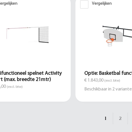
ergelijken
Vergelijken
ifunctioneel spelnet Activity
Optie: Basketbal func
t (max. breedte 21mtr)
€ 1.843,00
(excl. btw)
,00
(excl. btw)
Beschikbaar in
2
variante
1
2