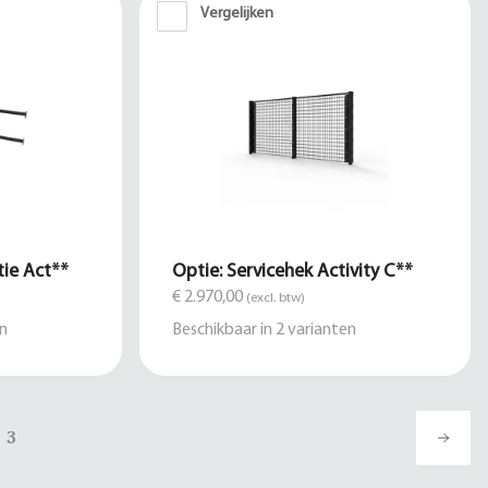
Vergelijken
tie Act**
Optie: Servicehek Activity C**
€ 2.970,00
(excl. btw)
n
Beschikbaar in
2
varianten
3