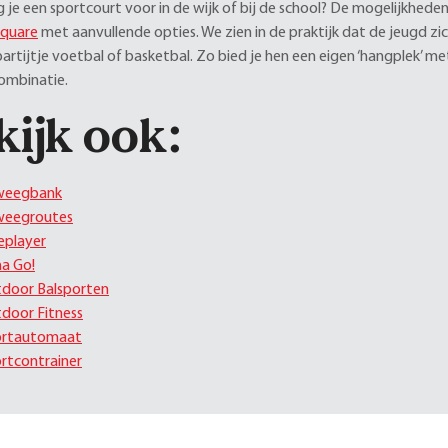
je een sportcourt voor in de wijk of bij de school? De mogelijkheden 
Square
met aanvullende opties. We zien in de praktijk dat de jeugd zi
artijtje voetbal of basketbal. Zo bied je hen een eigen ‘hangplek’ me
ombinatie.
kijk ook:
weegbank
weegroutes
eplayer
ha Go!
door Balsporten
door Fitness
ortautomaat
rtcontrainer