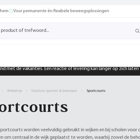
ochem
Voor permanente én flexibele beweegoplossingen
band met de vakanties. Een reactie of levering kan langer op zich late
Webshop
Outdoor sporten & bewegen
Sportcourts
ortcourts
sportcourts worden veelvuldig gebruikt in wijken en bij scholen voor
 om centraal in de wijk geplaatst te worden, waarbij zowel de beh