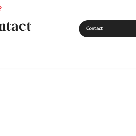
?
ntact
Contact