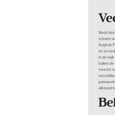
Ve
Biedt kin
scholen w
Krajicek 
en ze nod
in de wij
ballen de
terecht v
verschill
pannaveld
allround 
Be