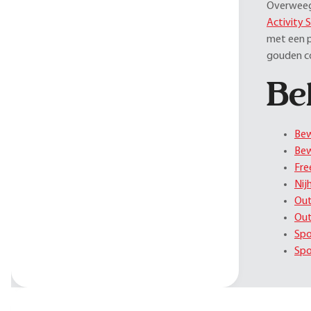
Overweeg 
Activity 
met een p
gouden c
Be
Be
Be
Fre
Nij
Out
Out
Sp
Spo