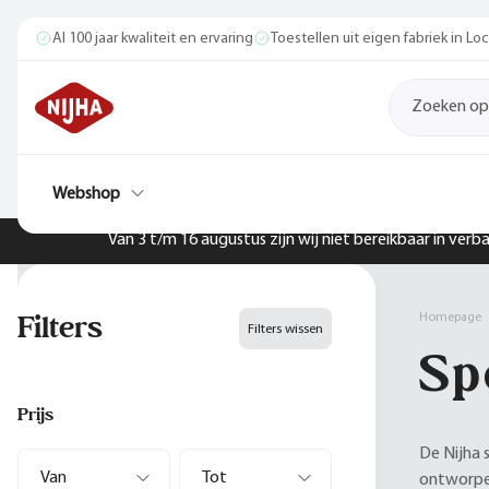
Al 100 jaar kwaliteit en ervaring
Toestellen uit eigen fabriek in L
Webshop
Van 3 t/m 16 augustus zijn wij niet bereikbaar in ver
Filters
Homepage
Filters wissen
Sp
Prijs
De Nijha 
ontworpen