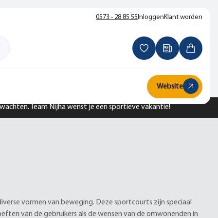
0573 - 28 85 55
Inloggen
Klant worden
Website
n wachten. Team Nijha wenst je een sportieve vakantie!
 diverse vormen van beweging. Deze sportcourts zijn speciaal
oeften van de gebruikers als de wensen van de omwonenden in