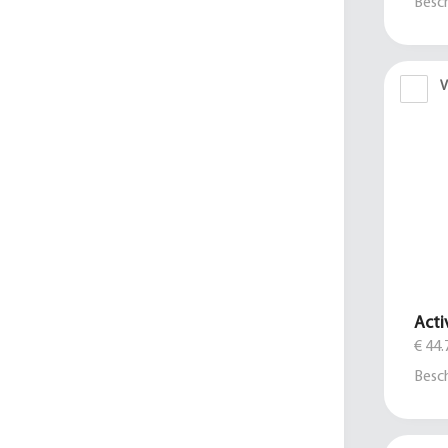
Besch
V
Acti
€ 44.
Besch