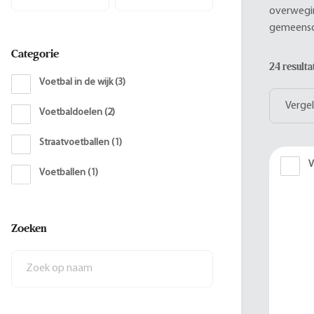
overwegin
gemeensc
Categorie
24 result
Voetbal in de wijk
(
3
)
Vergel
Voetbaldoelen
(
2
)
Straatvoetballen
(
1
)
V
Voetballen
(
1
)
Zoeken