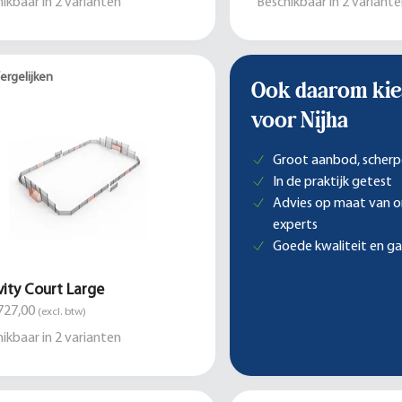
ikbaar in
2
varianten
Beschikbaar in
2
variante
ergelijken
Ook daarom kie
voor Nijha
Groot aanbod, scherp
In de praktijk getest
Advies op maat van 
experts
Goede kwaliteit en ga
vity Court Large
727,00
(excl. btw)
ikbaar in
2
varianten