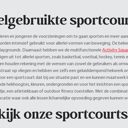
elgebruikte sportcour
deren en jongeren de voorzieningen om te gaan sporten en meer aanm
orden intensief gebruikt voor allerlei vormen van beweging. De beken
Playgrounds. Daarnaast hebben we de multifunctionele
Activity Squa
igen uit tot allerlei sporten, zoals basketbal, voetbal, hockey, tenn
k en houden rekening met de wensen van zowel de gebruikers als omw
 straat op vliegen en hebben we zelfs een geluiddempend hekwerk ont
oor een sportcourt dat bij uw situatie past en we kunnen maatwerk l
ende hekhoogtes, kleuren, ondergronden en voor het inrichten een sp
je, een atletiekbaan of outdoor fitness toestellen. Met de combinati
locatie waar ook alle lessen lichamelijke opvoeding gegeven kunnen 
kijk onze sportcourts