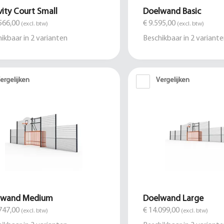
vity Court Small
Doelwand Basic
566,00
€ 9.595,00
(excl. btw)
(excl. btw)
ikbaar in
2
varianten
Beschikbaar in
2
variante
ergelijken
Vergelijken
lwand Medium
Doelwand Large
747,00
€ 14.099,00
(excl. btw)
(excl. btw)