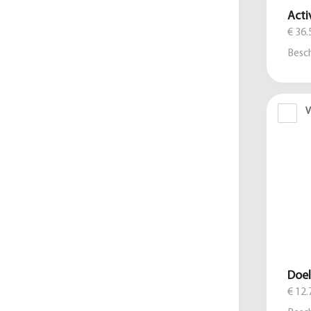
Acti
€ 36.
Besch
V
Doe
€ 12.