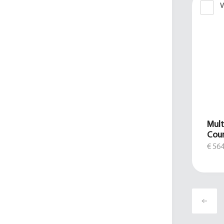
V
Mult
Cour
€ 564