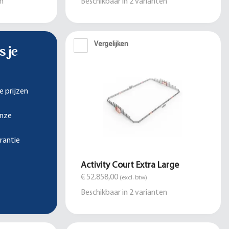
n
Beschikbaar in
2
varianten
Vergelijken
s je
e prijzen
onze
rantie
Activity Court Extra Large
€ 52.858,00
(excl. btw)
Beschikbaar in
2
varianten