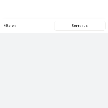
Filteren
Filters
Dit is een nieuwsbrief
waar je
Filters wissen
blij van wordt!
Prijs