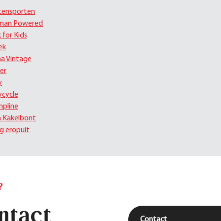
tensporten
man Powered
k for Kids
ek
ha Vintage
er
y
ycycle
pline
la Kakelbont
eg eropuit
?
ntact
Contact