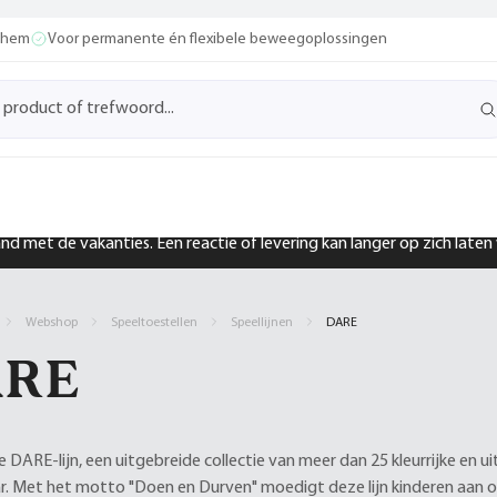
ochem
Voor permanente én flexibele beweegoplossingen
band met de vakanties. Een reactie of levering kan langer op zich late
Webshop
Speeltoestellen
Speellijnen
DARE
ARE
 DARE-lijn, een uitgebreide collectie van meer dan 25 kleurrijke en 
ar. Met het motto "Doen en Durven" moedigt deze lijn kinderen aan 