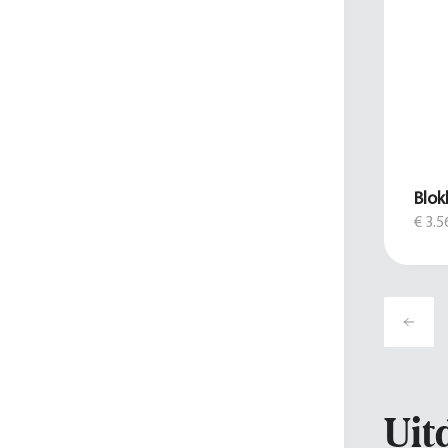
Blok
€ 3.5
Uit