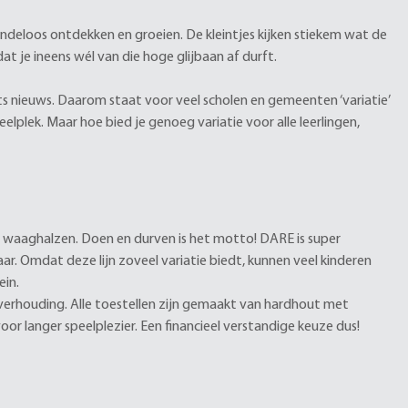
 eindeloos ontdekken en groeien. De kleintjes kijken stiekem wat de
at je ineens wél van die hoge glijbaan af durft.
iets nieuws. Daarom staat voor veel scholen en gemeenten ‘variatie’
lplek. Maar hoe bied je genoeg variatie voor alle leerlingen,
te waaghalzen. Doen en durven is het motto! DARE is super
ar. Omdat deze lijn zoveel variatie biedt, kunnen veel kinderen
ein.
t verhouding. Alle toestellen zijn gemaakt van hardhout met
r langer speelplezier. Een financieel verstandige keuze dus!