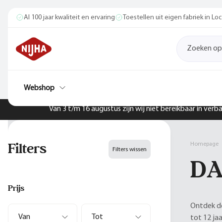
Al 100 jaar kwaliteit en ervaring
Toestellen uit eigen fabriek in L
Webshop
Van 3 t/m 16 augustus zijn wij niet bereikbaar in ver
Filters
Homepage
Filters wissen
D
Prijs
Ontdek de
tot 12 ja