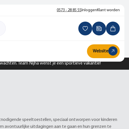
0573 - 28 85 55
Inloggen
Klant worden
Website
n wachten. Team Nijha wenst je een sportieve vakantie!
uitnodigende speeltoestellen, speciaal ontworpen voor kinderen
om avontuurlijke uitdagingen aan te gaan en hun grenzen te