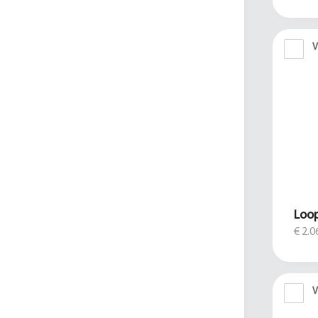
V
Loop
€ 2.0
V