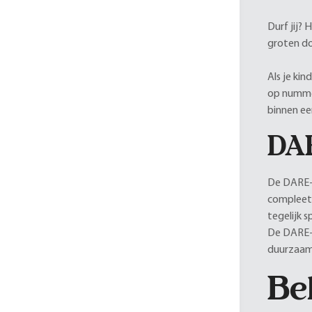
Durf jij? 
groten do
Als je ki
op nummer
binnen e
DAR
De DARE-l
compleet 
tegelijk 
De DARE-l
duurzaamh
Be