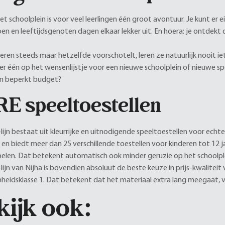
Het schoolplein is voor veel leerlingen één groot avontuur. Je kunt er
en en leeftijdsgenoten dagen elkaar lekker uit. En hoera: je ontdekt d
nderen steeds maar hetzelfde voorschotelt, leren ze natuurlijk nooit 
 één op het wensenlijstje voor een nieuwe schoolplein of nieuwe spee
en beperkt budget?
E speeltoestellen
ijn bestaat uit kleurrijke en uitnodigende speeltoestellen voor ech
en biedt meer dan 25 verschillende toestellen voor kinderen tot 12 ja
spelen. Dat betekent automatisch ook minder geruzie op het schoolpl
ijn van Nijha is bovendien absoluut de beste keuze in prijs-kwalitei
eidsklasse 1. Dat betekent dat het materiaal extra lang meegaat, voo
kijk ook: