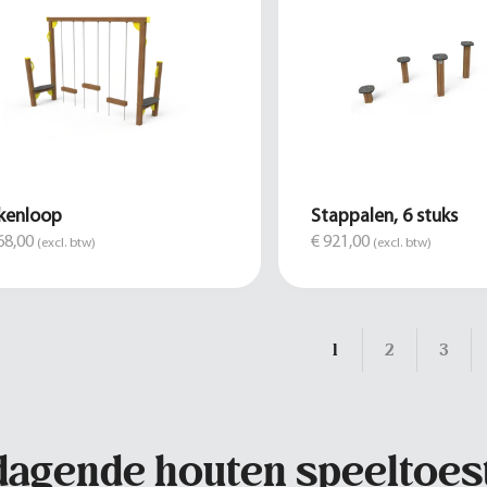
kenloop
Stappalen, 6 stuks
68,00
€ 921,00
(excl. btw)
(excl. btw)
1
2
3
dagende houten speeltoes