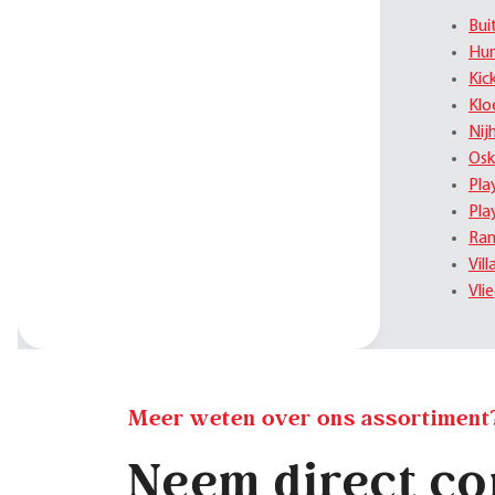
Bui
Hu
Kic
Klo
Nij
Osk
Pla
Pla
Ram
Vil
Vli
Meer weten over ons assortiment
Neem direct co