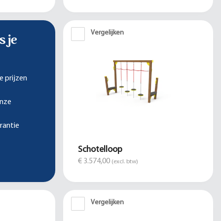
Vergelijken
s je
e prijzen
onze
rantie
Schotelloop
€ 3.574,00
(excl. btw)
Vergelijken