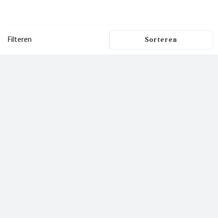
Filteren
Filters
Dit is een nieuwsbrief
waar je
Filters wissen
blij van wordt!
Prijs