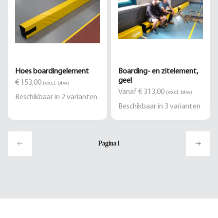
Hoes boardingelement
Boarding- en zitelement,
geel
€ 153,00
(excl. btw)
Vanaf € 313,00
(excl. btw)
Beschikbaar in
2
varianten
Beschikbaar in
3
varianten
Pagina
1