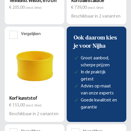
Tennisinst Wilson, 610 cm
Korfbalinstallatie
€ 205,00
€ 739,00
(excl. btw)
(excl. btw)
Beschikbaar in
2
varianten
Vergelijken
Ook daarom kies
je voor Nijha
Groot aanbod,
scherpe prijzen
In de praktijk
getest
Advies op maat
van onze experts
Korf kunststof
Goede kwaliteit en
€ 155,00
(excl. btw)
garantie
Beschikbaar in
2
varianten