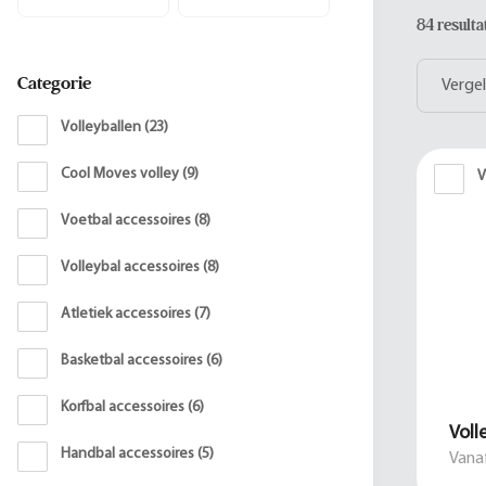
84 result
Categorie
Vergel
Volleyballen
(
23
)
Cool Moves volley
(
9
)
V
Voetbal accessoires
(
8
)
Volleybal accessoires
(
8
)
Atletiek accessoires
(
7
)
Basketbal accessoires
(
6
)
Korfbal accessoires
(
6
)
Voll
Handbal accessoires
(
5
)
Vanaf