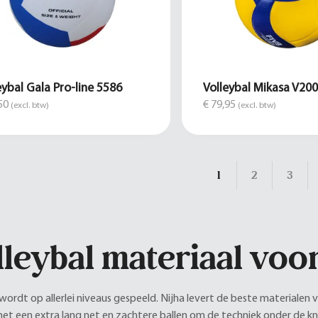
eybal Gala Pro-line 5586
Volleybal Mikasa V20
50
€ 79,95
(excl. btw)
(excl. btw)
1
2
3
lleybal materiaal voo
wordt op allerlei niveaus gespeeld. Nijha levert de beste materialen v
met een extra lang net en zachtere ballen om de techniek onder de kn