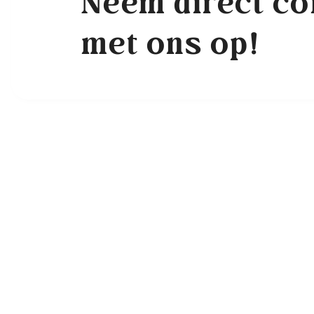
Neem direct co
met ons op!