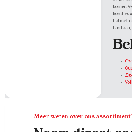
komen. Ve
komt voor
bal met e
hard aan, 
Be
Coo
Out
Zit
Vol
Meer weten over ons assortiment