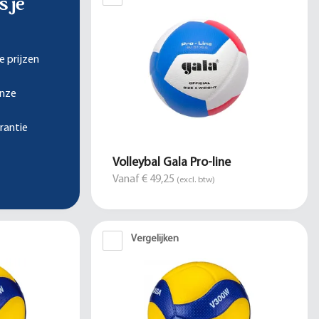
s je
e prijzen
onze
rantie
Volleybal Gala Pro-line
Vanaf € 49,25
(excl. btw)
Vergelijken