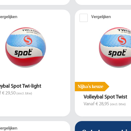
ergelijken
Vergelijken
Nijha's keuze
eybal Spot Twi-light
 € 29,50
(excl. btw)
Volleybal Spot Twist
Vanaf € 28,95
(excl. btw)
ergelijken