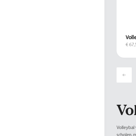
Voll
€ 67,
Vo
Volleybal 
scholen, 