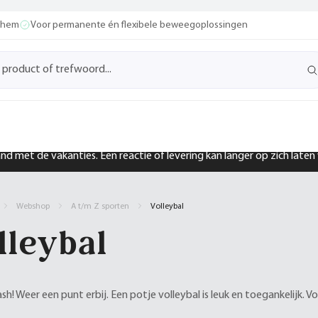
ochem
Voor permanente én flexibele beweegoplossingen
band met de vakanties. Een reactie of levering kan langer op zich late
Webshop
A t/m Z sporten
Volleybal
lleybal
h! Weer een punt erbij. Een potje volleybal is leuk en toegankelijk. V