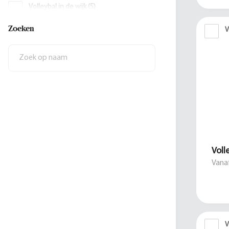
Volleybal in de wijk
(
5
)
Zoeken
Beach volleybal
(
4
)
V
Voll
Vanaf
V