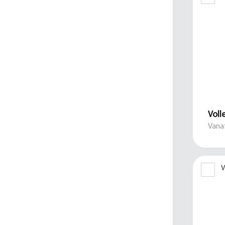
Voll
Vanaf
V