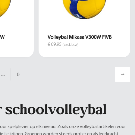
0W
Volleybal Mikasa V300W FIVB
€ 69,95
(excl. btw)
...
8
r schoolvolleybal
oor spelplezier op elk niveau. Zoals onze volleybal artikelen voor
ie te krijgen. Groepen worden steeds groter en als leerkracht