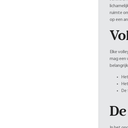
lichamelij
ruimte om
op een an
Vol
Elke voll
mag een w
belangrij
Het
Het
De 
De 
In het ond