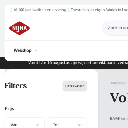
Al 100 jaar kwaliteit en ervaring
Toestellen uit eigen fabriek in L
Webshop
Van 3 t/m 16 augustus zijn wij niet bereikbaar in ver
Filters
Homepage
Filters wissen
Vo
Prijs
BAM! Smas