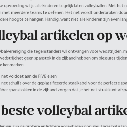
ke opvoeding wil je alle kinderen tegelijk laten volleyballen. Met het n
 met meerdere teams te oefenen. Het net wordt onderbroken door 
dere hoogte te hangen. Handig, want niet alle kinderen zijn even lan
leybal artikelen op w
eybalvereniging die tegenstanders wil ontvangen voor wedstrijden, m
edstrijdnet geen spanstok in de zijband hebben om blessures tijden
ke kenmerken:
 net voldoet aan de FIVB eisen;
 net schuift over de geplastificeerde staalkabel voor de perfecte sp
fiber spanstokken in de zijband zorgen dat je het net strak kunt afs
beste volleybal artik
erwijs zijn de grotere en lichtere volleyballen populair. Deze bal is 