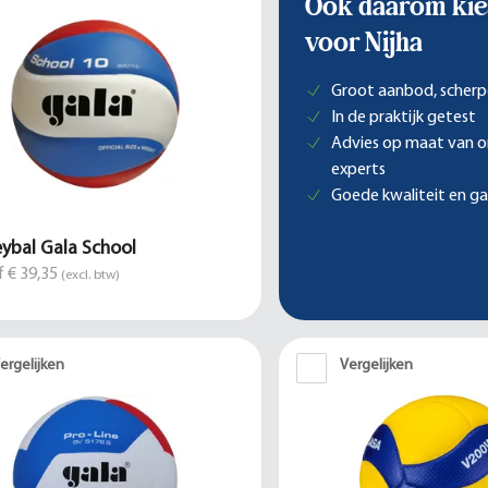
Ook daarom kie
voor Nijha
Groot aanbod, scherp
In de praktijk getest
Advies op maat van 
experts
Goede kwaliteit en ga
eybal Gala School
 € 39,35
(excl. btw)
ergelijken
Vergelijken