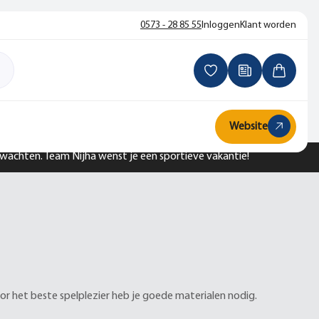
0573 - 28 85 55
Inloggen
Klant worden
Website
n wachten. Team Nijha wenst je een sportieve vakantie!
oor het beste spelplezier heb je goede materialen nodig.