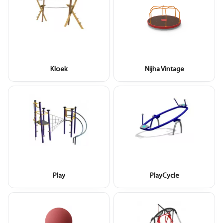
Kloek
Nijha Vintage
Play
PlayCycle