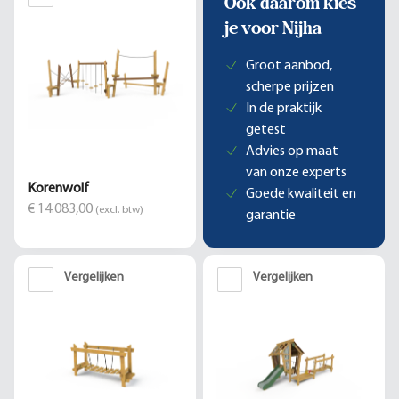
Ook daarom kies
je voor Nijha
Groot aanbod,
scherpe prijzen
In de praktijk
getest
Advies op maat
van onze experts
Korenwolf
Goede kwaliteit en
€ 14.083,00
(excl. btw)
garantie
Vergelijken
Vergelijken