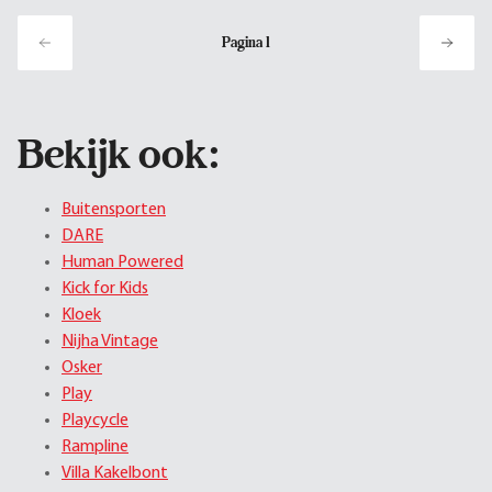
Pagina
1
Bekijk ook:
Buitensporten
DARE
Human Powered
Kick for Kids
Kloek
Nijha Vintage
Osker
Play
Playcycle
Rampline
Villa Kakelbont