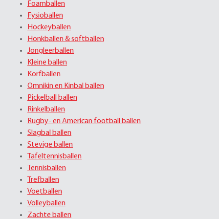
Foamballen
Fysioballen
Hockeyballen
Honkballen & softballen
Jongleerballen
Kleine ballen
Korfballen
Omnikin en Kinbal ballen
Pickelball ballen
Rinkelballen
Rugby- en American football ballen
Slagbal ballen
Stevige ballen
Tafeltennisballen
Tennisballen
Trefballen
Voetballen
Volleyballen
Zachte ballen