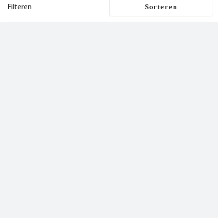
Filteren
Filters
Dit is een nieuwsbrief
waar je
Filters wissen
blij van wordt!
Prijs
Nu inschrijven