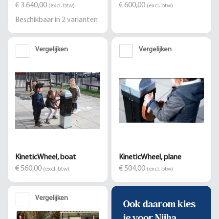
€ 3.640,00
€ 600,00
(excl. btw)
(excl. btw)
Beschikbaar in
2
varianten
Vergelijken
Vergelijken
KineticWheel, boat
KineticWheel, plane
€ 560,00
€ 504,00
(excl. btw)
(excl. btw)
Vergelijken
Ook daarom kies
je voor Nijha