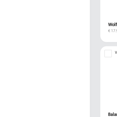
Wol
€ 17.
V
Bala