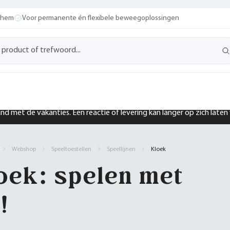
ochem
Voor permanente én flexibele beweegoplossingen
band met de vakanties. Een reactie of levering kan langer op zich late
Webshop
Speeltoestellen
Speellijnen
Kloek
oek: spelen met
!