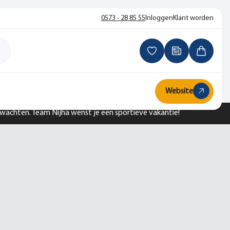
0573 - 28 85 55
Inloggen
Klant worden
Website
n wachten. Team Nijha wenst je een sportieve vakantie!