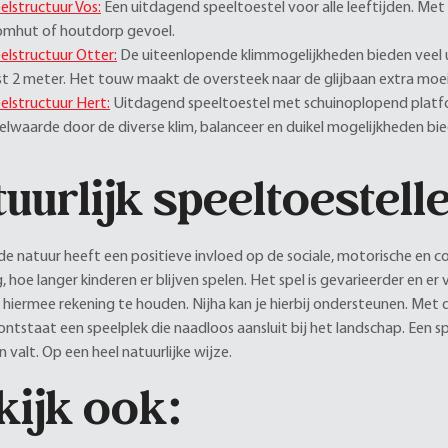
elstructuur Vos:
Een uitdagend speeltoestel voor alle leeftijden. Met
mhut of houtdorp gevoel.
elstructuur Otter:
De uiteenlopende klimmogelijkheden bieden veel 
fst 2 meter. Het touw maakt de oversteek naar de glijbaan extra moeil
elstructuur Hert:
Uitdagend speeltoestel met schuinoplopend platfor
elwaarde door de diverse klim, balanceer en duikel mogelijkheden bi
uurlijk speeltoestell
 de natuur heeft een positieve invloed op de sociale, motorische en c
 hoe langer kinderen er blijven spelen. Het spel is gevarieerder en er
k hiermee rekening te houden. Nijha kan je hierbij ondersteunen. Met d
ntstaat een speelplek die naadloos aansluit bij het landschap. Een
 valt. Op een heel natuurlijke wijze.
kijk ook: