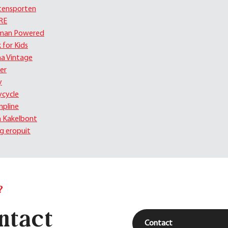
tensporten
RE
man Powered
k for Kids
ha Vintage
er
y
ycycle
pline
la Kakelbont
eg eropuit
?
ntact
Contact