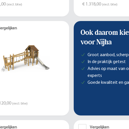
,00
€ 1.318,00
(excl. btw)
(excl. btw)
ergelijken
Ook daarom kie
voor Nijha
Groot aanbod, scherp
In de praktijk getest
Advies op maat van 
experts
Goede kwaliteit en ga
120,00
(excl. btw)
ergelijken
Vergelijken