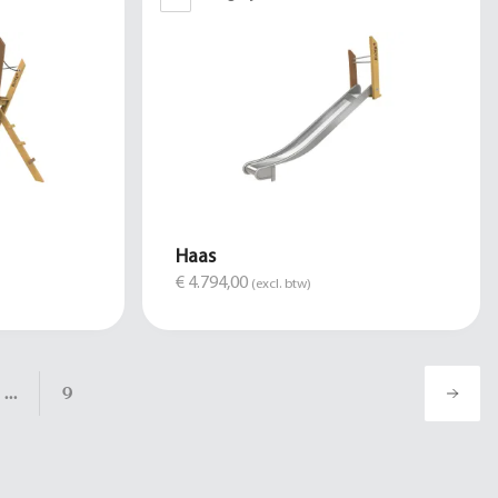
Haas
€ 4.794,00
(excl. btw)
...
9