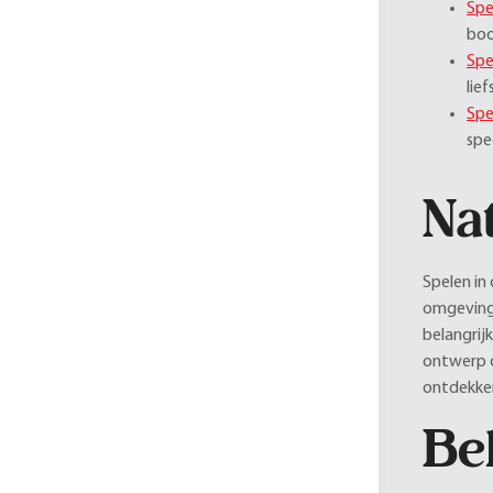
Spe
boo
Spe
lie
Spe
spe
Nat
Spelen in
omgeving,
belangrij
ontwerp o
ontdekken
Be