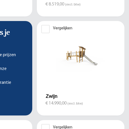
€ 8.519,00
(excl. btw)
Vergelijken
s je
e prijzen
onze
rantie
Zwijn
€ 14.990,00
(excl. btw)
Vergelijken