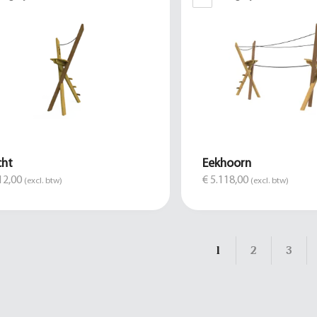
cht
Eekhoorn
12,00
€ 5.118,00
(excl. btw)
(excl. btw)
1
2
3