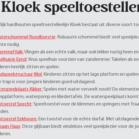
 Kloek speeltoestelle
lijk hardhouten speeltoestellenlijn Kloek bestaat uit diverse soort to
uterschommel Roodborstje
: Robuuste schommel biedt veel speelple
mte nodig.
ommel Valk:
Vliegen als een echte valk, maar ook lekker rustig heen 
elhuisje
Eend
: Knus speelhuis voorzien van zandemmer. Takelen als
deren heerlijk zitten en spelen.
dspeelstructuur Mol:
Kinderen zitten op het lage platform en spelen 
e trap is voor jongere kinderen goed uitdagend.
erspeelplaats Kikker:
Spelen met water verveelt nooit! De element
pplatform, waterpomp en kliedertafels. De waterspeelplaats komt he
mtoestel Specht
: Speeltoestel voor de klimmers en springers met fra
den.
mtoestel Eekhoorn:
Een toestel voor de echte durfal. Met uitdagende
jbaan Haas
: Deze glijbaan biedt eindeloos veel speelplezier voor de 
deren.