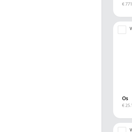
€ 771
V
Os
€ 25.
V