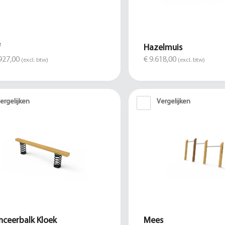
f
Hazelmuis
927,00
€ 9.618,00
(excl. btw)
(excl. btw)
ergelijken
Vergelijken
nceerbalk Kloek
Mees