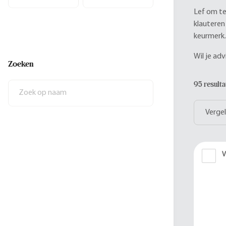
Lef om te
klauteren
keurmerk
Wil je ad
Zoeken
95 result
Vergel
V