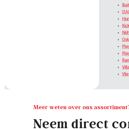
Bui
DA
Hu
Kic
Nij
Osk
Pla
Pla
Ram
Vil
Vli
Meer weten over ons assortiment
Neem direct co