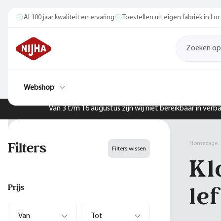
Al 100 jaar kwaliteit en ervaring
Toestellen uit eigen fabriek in L
Webshop
Van 3 t/m 16 augustus zijn wij niet bereikbaar in ver
Filters
Homepage
Filters wissen
Kl
lef
Prijs