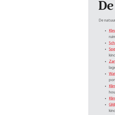
De
De natuur
Kle
rui
Sch
Spe
kin
Zan
lag
Wat
pom
Kli
hou
Kli
Gli
kin