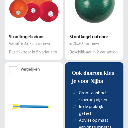
Stootkogel indoor
Stootkogel outdoor
Vanaf € 33,75
€ 26,20
(excl. btw)
(excl. btw)
Beschikbaar in
5
varianten
Beschikbaar in
2
varianten
Vergelijken
Ook daarom kies
je voor Nijha
Groot aanbod,
scherpe prijzen
In de praktijk
getest
Advies op maat
van onze experts