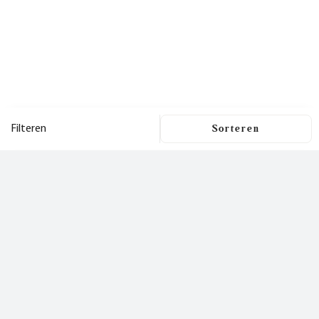
Filteren
Filters
Dit is een nieuwsbrief
waar je
Filters wissen
blij van wordt!