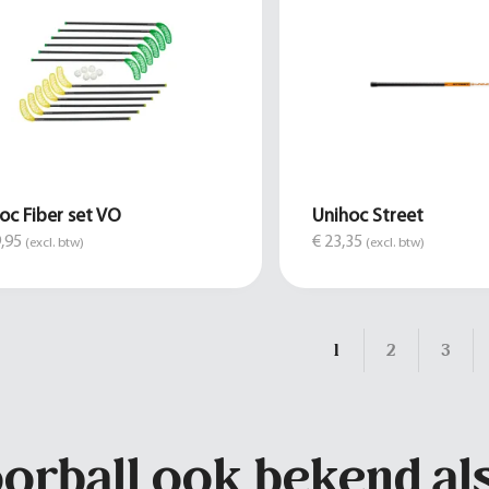
oc Fiber set VO
Unihoc Street
,95
€ 23,35
(excl. btw)
(excl. btw)
1
2
3
oorball ook bekend al