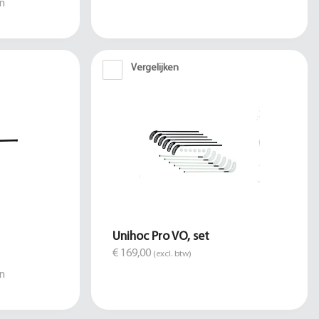
n
Vergelijken
Unihoc Pro VO, set
€ 169,00
(excl. btw)
n