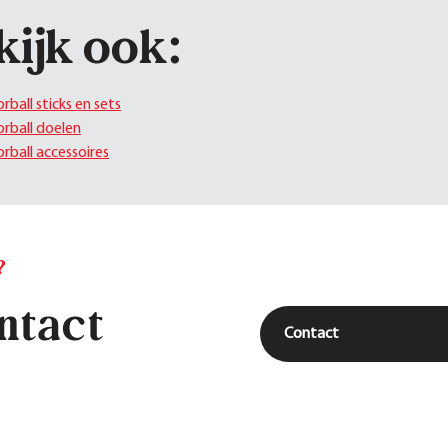
kijk ook:
orball sticks en sets
orball doelen
orball accessoires
?
ntact
Contact