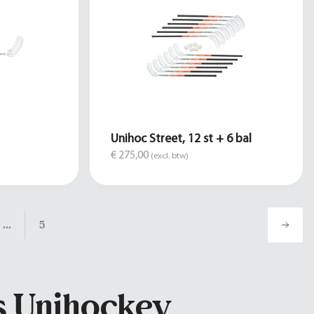
Unihoc Street, 12 st + 6 bal
€ 275,00
(excl. btw)
...
5
s Unihockey