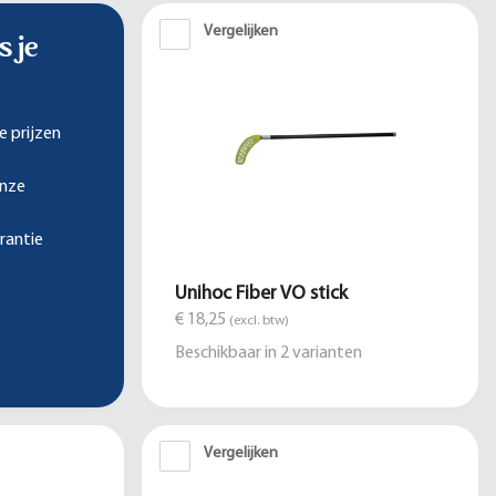
Vergelijken
s je
e prijzen
onze
rantie
Unihoc Fiber VO stick
€ 18,25
(excl. btw)
Beschikbaar in
2
varianten
Vergelijken