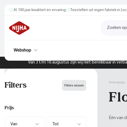
Al 100 jaar kwaliteit en ervaring
Toestellen uit eigen fabriek in L
Webshop
Van 3 t/m 16 augustus zijn wij niet bereikbaar in ver
Filters
Homepage
Filters wissen
Fl
Prijs
Één van de