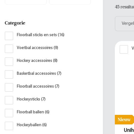
45 result
Categorie
Vergel
Floorball sticks en sets
(
16
)
Voetbal accessoires
(
9
)
V
Hockey accessoires
(
8
)
Basketbal accessoires
(
7
)
Floorball accessoires
(
7
)
Hockeysticks
(
7
)
Floorball ballen
(
6
)
Nieuw
Hockeyballen
(
6
)
Unih