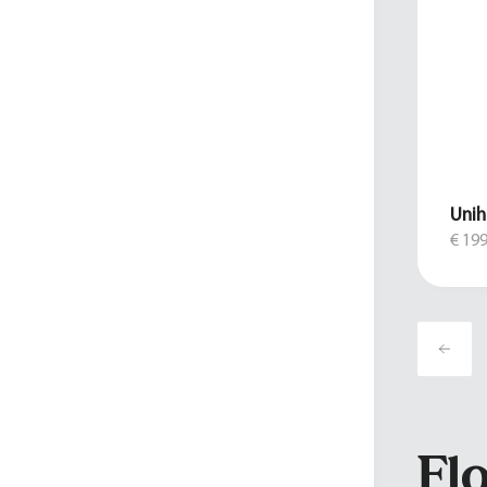
Unih
€ 199
Fl