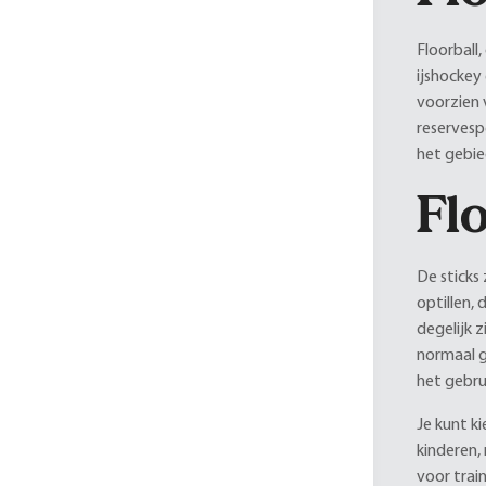
Floorball
ijshockey
voorzien 
reservesp
het gebie
Flo
De sticks
optillen,
degelijk z
normaal ge
het gebru
Je kunt k
kinderen,
voor trai