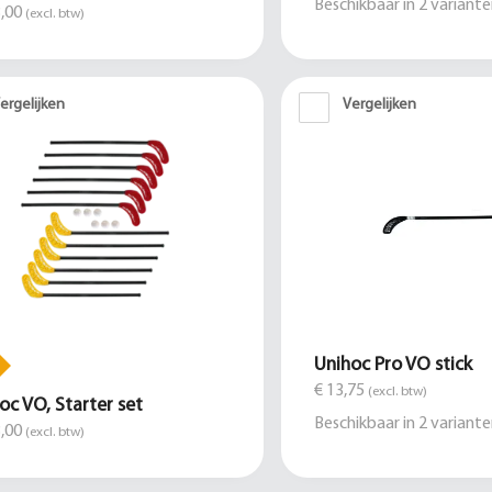
Beschikbaar in
2
variante
,00
(excl. btw)
ergelijken
Vergelijken
Unihoc Pro VO stick
€ 13,75
(excl. btw)
oc VO, Starter set
Beschikbaar in
2
variante
,00
(excl. btw)