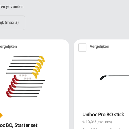
aten gevonden
ijk (max 3)
ergelijken
Vergelijken
Unihoc Pro BO stick
€ 15,50
(excl. btw)
oc BO, Starter set