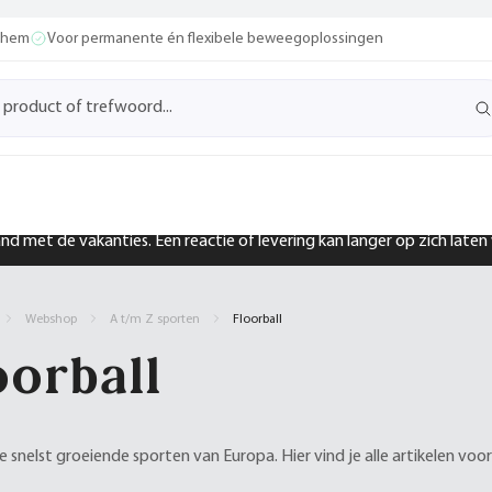
ochem
Voor permanente én flexibele beweegoplossingen
band met de vakanties. Een reactie of levering kan langer op zich late
Webshop
A t/m Z sporten
Floorball
oorball
 snelst groeiende sporten van Europa. Hier vind je alle artikelen voor 