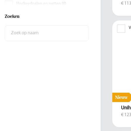
€ 113
Hockeydoelen en netten
(
6
)
Zoeken
Korfbal accessoires
(
6
)
V
Nieuw
Unih
€ 123