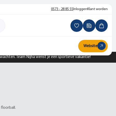
0573 - 28 85 55
Inloggen
Klant worden
Website
n wachten. Team Nijha wenst je een sportieve vakantie!
floorball.