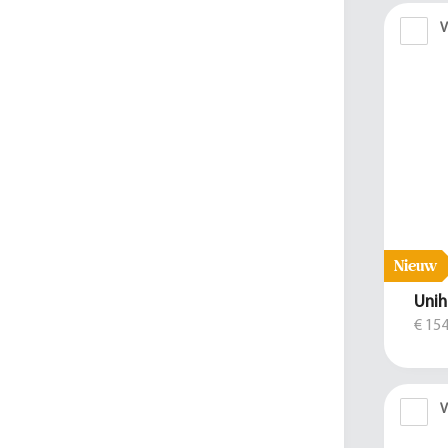
V
Nieuw
Unih
€ 154
V