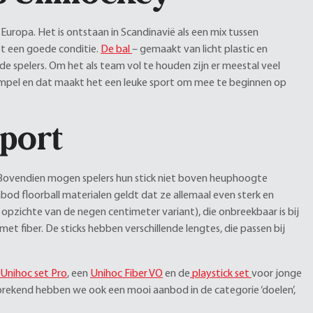
 Europa. Het is ontstaan in Scandinavië als een mix tussen
et een goede conditie.
De bal
– gemaakt van licht plastic en
e spelers. Om het als team vol te houden zijn er meestal veel
 simpel en dat maakt het een leuke sport om mee te beginnen op
sport
ic. Bovendien mogen spelers hun stick niet boven heuphoogte
nbod floorball materialen geldt dat ze allemaal even sterk en
 opzichte van de negen centimeter variant), die onbreekbaar is bij
et fiber. De sticks hebben verschillende lengtes, die passen bij
Unihoc set Pro
, een
Unihoc Fiber VO
en de
playstick set
voor jonge
rekend hebben we ook een mooi aanbod in de categorie ‘doelen’,