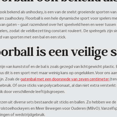
, ook bekend als unihockey, is een van de snelst groeiende sporten van
 en zaalhockey. Floorball is een hele dynamische sport voor spelers m
van gaten – gaat razendsnel over het speelveld heen en weer tussen d
elers, zodat de veldbezetting constant rouleert. De spelregels zijn
d van sporten met een bal en een stick.
orball is een veilige 
 zijn van kunststof en de bal is zoals gezegd van lichtgewicht plast
 dus dit is een sport met maar weinig kans op ongelukken. Voor ons aa
ijn. Zoals de
gatenbal met een doorsnede van zeven centimeter
(ten
bruik. Of onze sticks van polycarbonaat, al dan niet extra versterkt m
ik door verschillende leeftijdsgroepen.
iezen uit diverse sets bestaande uit sticks en ballen. Zo hebben we de
 rolstoelhockeyers en Meer Bewegen voor Ouderen (MBvO). Vanzelfsp
ningen of wedstrijdgebruik.