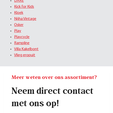
DARE
Kick for Kids
Kloek
Nijha Vintage
Osker
Play
Playcycle
Rampline
Villa Kakelbont
Vlieg eropuit
Meer weten over ons assortiment?
Neem direct contact
met ons op!