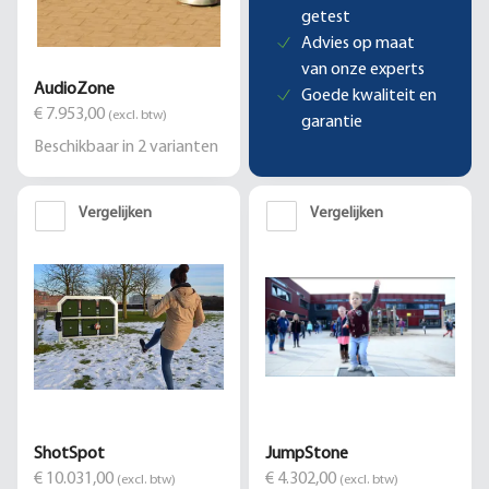
getest
Advies op maat
van onze experts
AudioZone
Goede kwaliteit en
€ 7.953,00
(excl. btw)
garantie
Beschikbaar in
2
varianten
Vergelijken
Vergelijken
ShotSpot
JumpStone
€ 10.031,00
€ 4.302,00
(excl. btw)
(excl. btw)