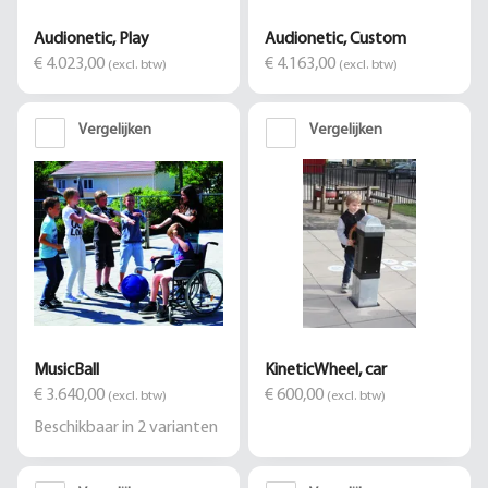
Audionetic, Play
Audionetic, Custom
€ 4.023,00
€ 4.163,00
(excl. btw)
(excl. btw)
Vergelijken
Vergelijken
MusicBall
KineticWheel, car
€ 3.640,00
€ 600,00
(excl. btw)
(excl. btw)
Beschikbaar in
2
varianten