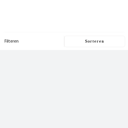
Filteren
Filters
Dit is een nieuwsbrief
waar je
Filters wissen
blij van wordt!
Prijs