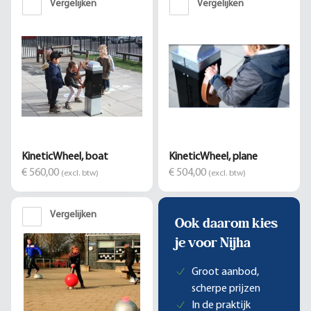
Vergelijken
Vergelijken
KineticWheel, boat
KineticWheel, plane
€ 560,00
€ 504,00
(excl. btw)
(excl. btw)
Vergelijken
Ook daarom kies
je voor Nijha
Groot aanbod,
scherpe prijzen
In de praktijk