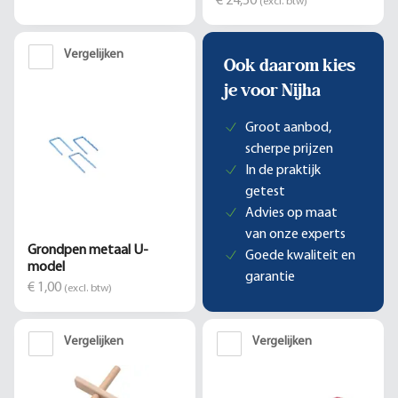
€ 24,50
(excl. btw)
Vergelijken
Ook daarom kies
je voor Nijha
Groot aanbod,
scherpe prijzen
In de praktijk
getest
Advies op maat
van onze experts
Grondpen metaal U-
Goede kwaliteit en
model
garantie
€ 1,00
(excl. btw)
Vergelijken
Vergelijken