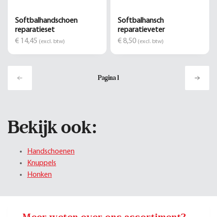
Softbalhandschoen
Softbalhansch
reparatieset
reparatieveter
€ 14,45
€ 8,50
(excl. btw)
(excl. btw)
Pagina
1
Bekijk ook:
Handschoenen
Knuppels
Honken