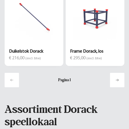
Duikelstok Dorack
Frame Dorack, los
€ 216,00
€ 295,00
(excl. btw)
(excl. btw)
Pagina
1
Assortiment Dorack
speellokaal