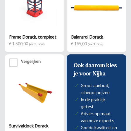
Frame Dorack, compleet
Balansrol Dorack
€ 1.500,00
€ 165,00
(excl. btw)
(excl. btw)
Vergelijken
Ook daarom kies
je voor Nijha
Groot aanbod,
scherpe prijzen
In de praktijk
getest
Advies op maat
van onze experts
Survivaldoek Dorack
Goede kwaliteit en