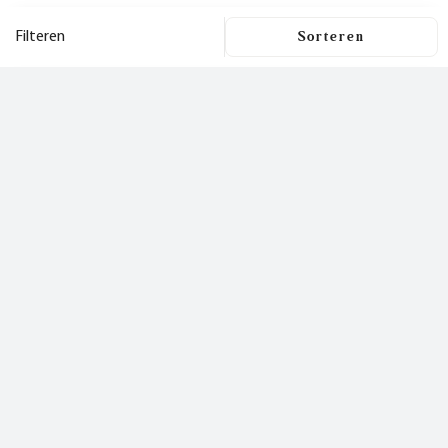
Filteren
Filters
Dit is een nieuwsbrief
waar je
Filters wissen
blij van wordt!
Prijs