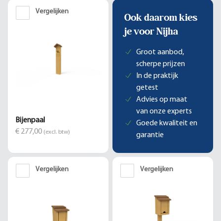
Vergelijken
Ook daarom kies
je voor Nijha
Groot aanbod,
scherpe prijzen
In de praktijk
getest
Advies op maat
van onze experts
Bijenpaal
Goede kwaliteit en
€ 277,00
(excl. btw)
garantie
Vergelijken
Vergelijken