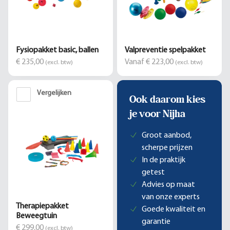
Fysiopakket basic, ballen
Valpreventie spelpakket
€ 235,00
Vanaf € 223,00
(excl. btw)
(excl. btw)
Vergelijken
Ook daarom kies
je voor Nijha
Groot aanbod,
scherpe prijzen
In de praktijk
getest
Advies op maat
van onze experts
Therapiepakket
Goede kwaliteit en
Beweegtuin
garantie
€ 299,00
(excl. btw)