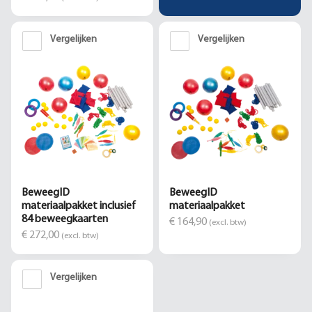
Vergelijken
Vergelijken
BeweegID
BeweegID
materiaalpakket inclusief
materiaalpakket
84 beweegkaarten
€ 164,90
(excl. btw)
€ 272,00
(excl. btw)
Vergelijken