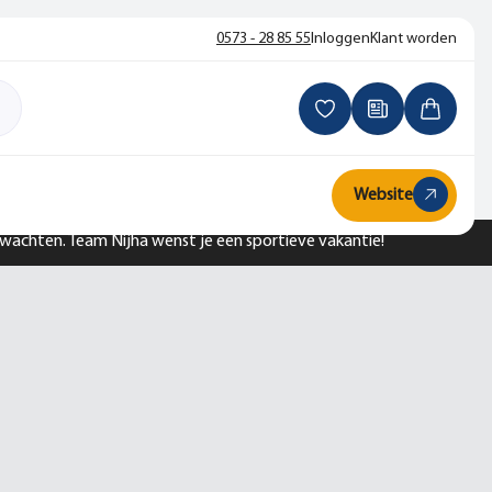
0573 - 28 85 55
Inloggen
Klant worden
Website
n wachten. Team Nijha wenst je een sportieve vakantie!