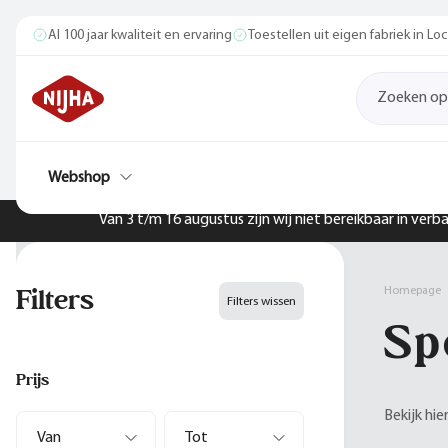
Al 100 jaar kwaliteit en ervaring
Toestellen uit eigen fabriek in L
Webshop
Van 3 t/m 16 augustus zijn wij niet bereikbaar in ver
Filters
Homepage
Filters wissen
Sp
Prijs
Bekijk hi