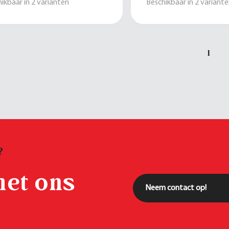
ikbaar in
2
varianten
Beschikbaar in
2
variante
1
?
met ons
Neem contact op!