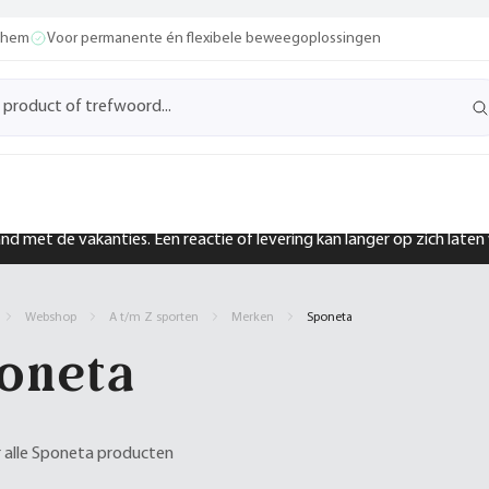
ochem
Voor permanente én flexibele beweegoplossingen
band met de vakanties. Een reactie of levering kan langer op zich late
Webshop
A t/m Z sporten
Merken
Sponeta
oneta
er alle Sponeta producten