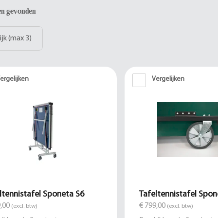
ten gevonden
ijk (max 3)
ergelijken
Vergelijken
ltennistafel Sponeta S6
Tafeltennistafel Spon
,00
€ 799,00
(excl. btw)
(excl. btw)