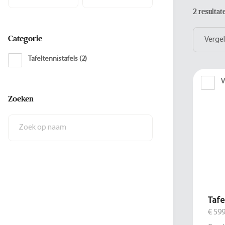
2 resulta
Categorie
Vergel
Tafeltennistafels
(
2
)
V
Zoeken
Tafe
€ 599