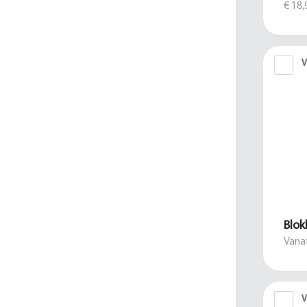
€ 18,
V
Blok
Vanaf
V