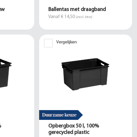
uw
Ballentas met draagband
Vanaf € 14,50
(excl. btw)
Vergelijken
Duurzame keuze
%
Opbergbox 50 l, 100%
gerecycled plastic