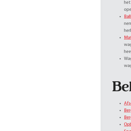
het
ope
Bal
nem
her
Mat
wag
hee
Wag
wag
Be
Afs
Ber
Ber
Op