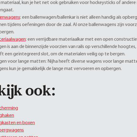
 materiaal, kun je het net ook gebruiken voor hockeysticks of andere
ngaat.
lenwagens
: een ballenwagen/ballenkar is niet alleen handig als opbe
en tijdens oefeningen door de zaal. Al onze ballenwagens zijn voorz
bergen.
eriaalwagen
: een verrijdbare materiaalkar met een open constructi
en is aan de binnenzijde voorzien van rails op verschillende hoogt
ft een geïntegreerd slot, om de materialen veilig op te bergen.
en voor lange matten: Nijha heeft diverse wagens voor lange matt
ens kun je gemakkelijk de lange mat vervoeren en opbergen.
kijk ook:
cherming
ghaken
gkasten en boxen
bergwagens