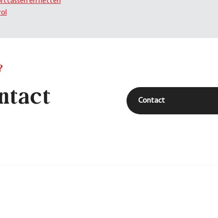
rttassen en netten
rol
?
ntact
Contact