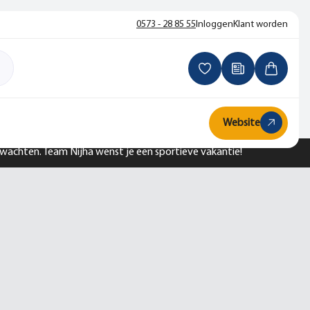
0573 - 28 85 55
Inloggen
Klant worden
Website
n wachten. Team Nijha wenst je een sportieve vakantie!