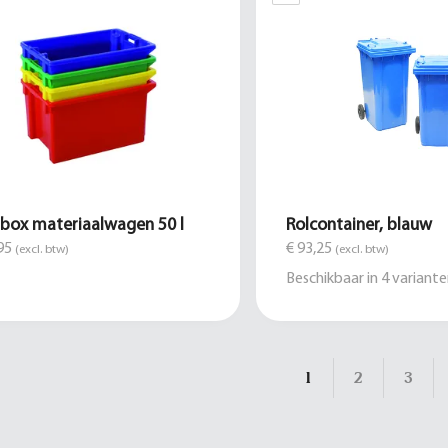
box materiaalwagen 50 l
Rolcontainer, blauw
95
€ 93,25
(excl. btw)
(excl. btw)
Beschikbaar in
4
variante
1
2
3