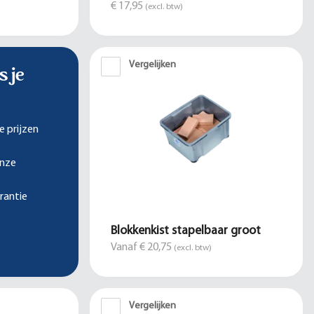
€ 17,95
(excl. btw)
Vergelijken
s je
e prijzen
onze
rantie
Blokkenkist stapelbaar groot
Vanaf € 20,75
(excl. btw)
Vergelijken