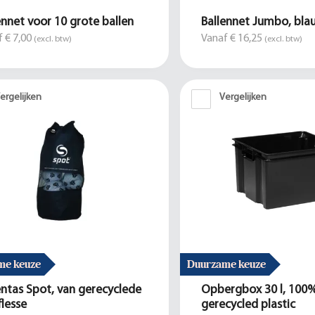
ennet voor 10 grote ballen
Ballennet Jumbo, bla
 € 7,00
Vanaf € 16,25
(excl. btw)
(excl. btw)
ergelijken
Vergelijken
me keuze
Duurzame keuze
entas Spot, van gerecyclede
Opbergbox 30 l, 100
flesse
gerecycled plastic