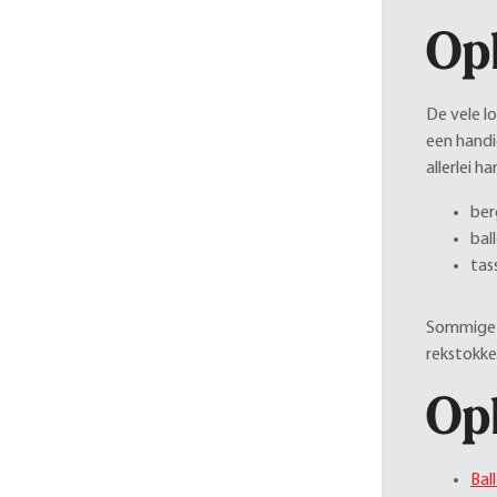
Opb
De vele l
een handi
allerlei 
ber
bal
tas
Sommige o
rekstokke
Op
Bal