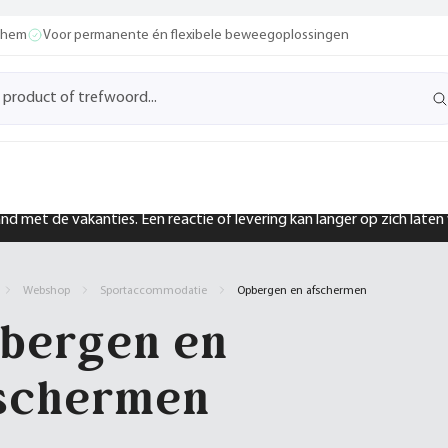
ochem
Voor permanente én flexibele beweegoplossingen
band met de vakanties. Een reactie of levering kan langer op zich late
Webshop
Sportaccommodatie
Opbergen en afschermen
bergen en
schermen