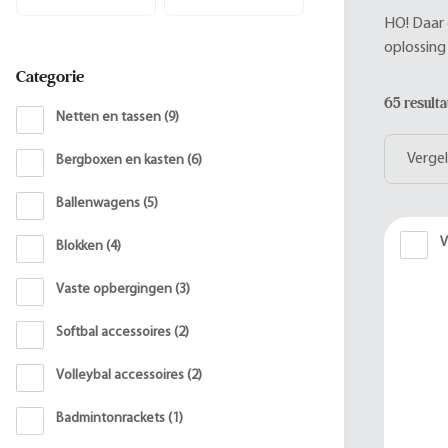
HO! Daar 
oplossing 
Categorie
65 result
Netten en tassen
(
9
)
Vergel
Bergboxen en kasten
(
6
)
Ballenwagens
(
5
)
V
Blokken
(
4
)
Vaste opbergingen
(
3
)
Softbal accessoires
(
2
)
Volleybal accessoires
(
2
)
Badmintonrackets
(
1
)