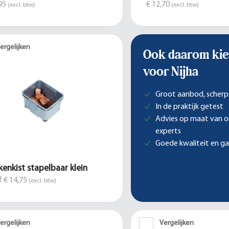
95
€ 12,70
(excl. btw)
(excl. btw)
ergelijken
Ook daarom kie
voor Nijha
Groot aanbod, scherp
In de praktijk getest
Advies op maat van 
experts
Goede kwaliteit en ga
kenkist stapelbaar klein
 € 14,75
(excl. btw)
ergelijken
Vergelijken