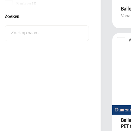
Knotsen
(
1
)
Ball
Zoeken
Vanaf
Rolcontainers
(
1
)
V
Duurza
Ball
PET 