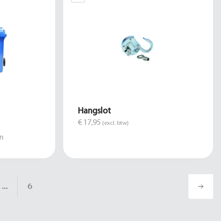
Hangslot
€ 17,95
(excl. btw)
n
...
6