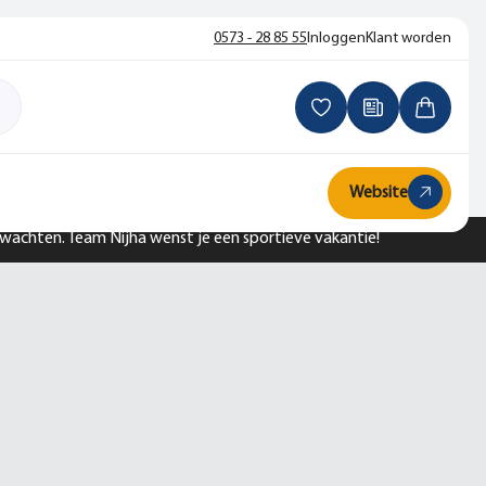
0573 - 28 85 55
Inloggen
Klant worden
Website
n wachten. Team Nijha wenst je een sportieve vakantie!