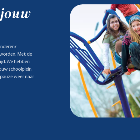
 jouw
inderen?
 worden. Met de
ltijd. We hebben
jouw schoolplein.
e pauze weer naar