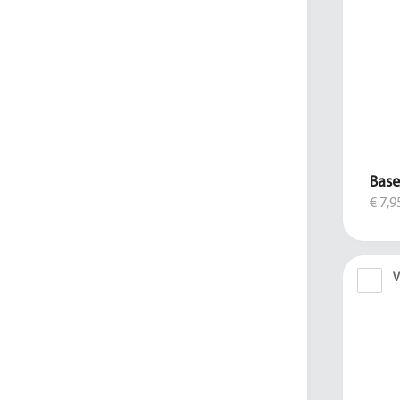
Base
€ 7,9
V