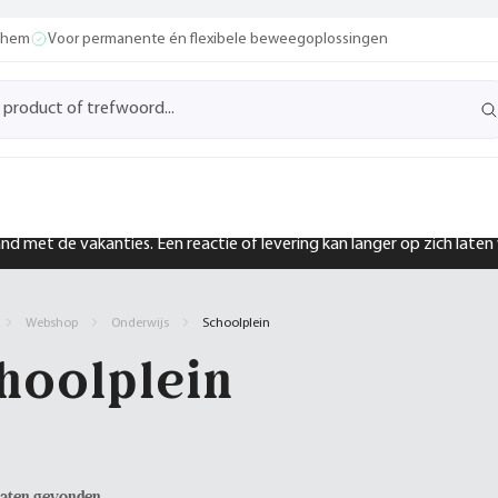
ochem
Voor permanente én flexibele beweegoplossingen
band met de vakanties. Een reactie of levering kan langer op zich late
Webshop
Onderwijs
Schoolplein
hoolplein
taten gevonden