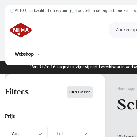
Al 100 jaar kwaliteit en ervaring
Toestellen uit eigen fabriek in L
Webshop
Van 3 t/m 16 augustus zijn wij niet bereikbaar in ver
Filters
Homepage
Filters wissen
Sc
Prijs
203 resul