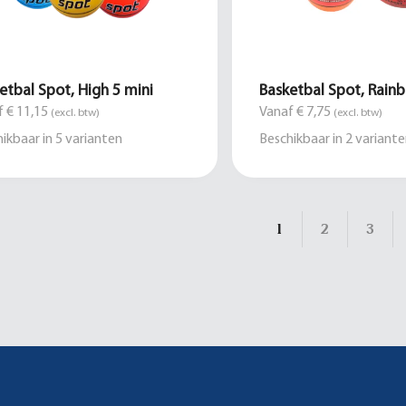
etbal Spot, High 5 mini
Basketbal Spot, Rain
 € 11,15
Vanaf € 7,75
(excl. btw)
(excl. btw)
ikbaar in
5
varianten
Beschikbaar in
2
variante
1
2
3