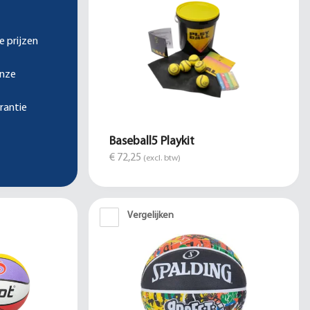
e prijzen
onze
rantie
Baseball5 Playkit
€ 72,25
(excl. btw)
Vergelijken