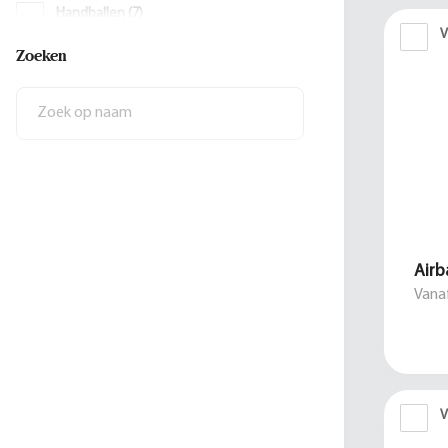
Handballen
(
7
)
V
Zoeken
Zaalvoetballen - futsal
(
7
)
Airb
Vanaf
V