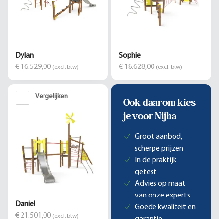
Dylan
Sophie
€ 16.529,00
€ 18.628,00
(excl. btw)
(excl. btw)
Vergelijken
Ook daarom kies
je voor Nijha
Groot aanbod,
scherpe prijzen
In de praktijk
getest
Advies op maat
van onze experts
Daniel
Goede kwaliteit en
€ 21.501,00
(excl. btw)