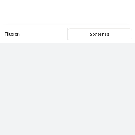
Filteren
Filters
Dit is een nieuwsbrief
waar je
Filters wissen
blij van wordt!
Prijs