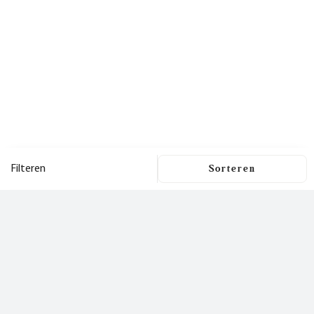
Filteren
Filters
Dit is een nieuwsbrief
waar je