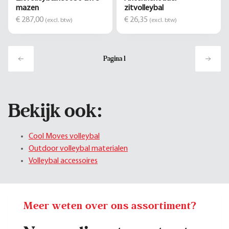
mazen
zitvolleybal
€ 287,00
€ 26,35
(excl. btw)
(excl. btw)
Pagina
1
Bekijk ook:
Cool Moves volleybal
Outdoor volleybal materialen
Volleybal accessoires
Meer weten over ons assortiment?