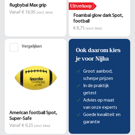
Uitverkoop
Rugbybal Max grip
Vanaf € 16,95
(excl. btw)
Foambal glow dark Spot,
football
€ 8,75
(excl. btw)
Vergelijken
Ook daarom kies
je voor Nijha
Groot aanbod,
scherpe prijzen
In de praktijk
getest
Advies op maat
van onze experts
American football Spot,
Goede kwaliteit en
Super-Safe
garantie
Vanaf € 9,25
(excl. btw)