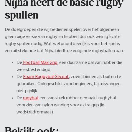
Nijha heeft de basic rugby
spullen
De doelgroepen die wij bedienen spelen over het algemeen
geen ruige versie van rugby en hebben dus ook weinig ‘echte’
rugby spullen nodig. Wat wel onontbeerlijk is voor het spel is
een uitstekende bal. Nijha biedt de volgende rugbyballen aan:
De
Football Max Grip
, een duurzame bal van rubber die
weersbestendigd
De
Foam Rugbybal Gecoat
, zowel binnen als buiten te
gebruiken. Ook geschikt voor beginners, bij misvangen
niet pijnlijk
De
rugybal,
een van strek rubber gemaakt rugbybal
voorzien van nylon winding voor extra grip (in
wedstrijdformaat)
Bekijk ook: