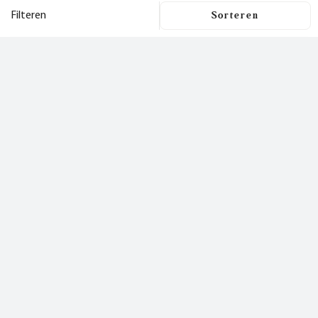
Filteren
Filters
Dit is een nieuwsbrief
waar je
Filters wissen
blij van wordt!
Prijs
Categorie
Nu inschrijven