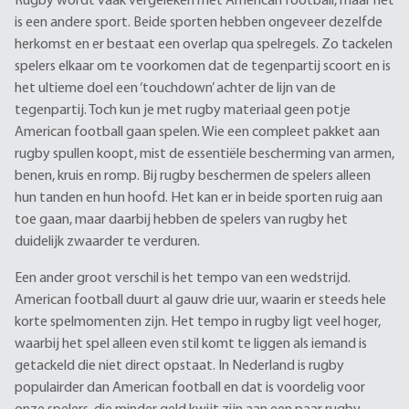
Rugby wordt vaak vergeleken met American football, maar het
is een andere sport. Beide sporten hebben ongeveer dezelfde
herkomst en er bestaat een overlap qua spelregels. Zo tackelen
spelers elkaar om te voorkomen dat de tegenpartij scoort en is
het ultieme doel een ‘touchdown’ achter de lijn van de
tegenpartij. Toch kun je met rugby materiaal geen potje
American football gaan spelen. Wie een compleet pakket aan
rugby spullen koopt, mist de essentiële bescherming van armen,
benen, kruis en romp. Bij rugby beschermen de spelers alleen
hun tanden en hun hoofd. Het kan er in beide sporten ruig aan
toe gaan, maar daarbij hebben de spelers van rugby het
duidelijk zwaarder te verduren.
Een ander groot verschil is het tempo van een wedstrijd.
American football duurt al gauw drie uur, waarin er steeds hele
korte spelmomenten zijn. Het tempo in rugby ligt veel hoger,
waarbij het spel alleen even stil komt te liggen als iemand is
getackeld die niet direct opstaat. In Nederland is rugby
populairder dan American football en dat is voordelig voor