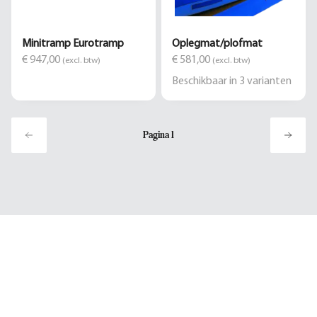
Minitramp Eurotramp
Oplegmat/plofmat
€ 947,00
€ 581,00
(excl. btw)
(excl. btw)
Beschikbaar in
3
varianten
Pagina
1