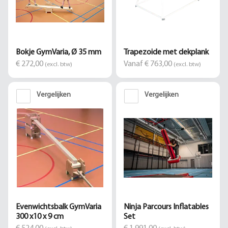
Bokje GymVaria, Ø 35 mm
Trapezoide met dekplank
€ 272,00
Vanaf € 763,00
(excl. btw)
(excl. btw)
Vergelijken
Vergelijken
Evenwichtsbalk GymVaria
Ninja Parcours Inflatables
300 x10 x 9 cm
Set