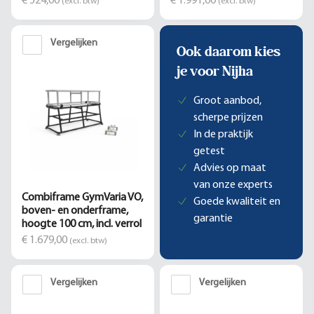
€ 524,00
€ 1.991,00
(excl. btw)
(excl. btw)
Vergelijken
Ook daarom kies
je voor Nijha
Groot aanbod,
scherpe prijzen
In de praktijk
getest
Advies op maat
van onze experts
Combiframe GymVaria VO,
Goede kwaliteit en
boven- en onderframe,
garantie
hoogte 100 cm, incl. verrol
€ 1.679,00
(excl. btw)
Vergelijken
Vergelijken