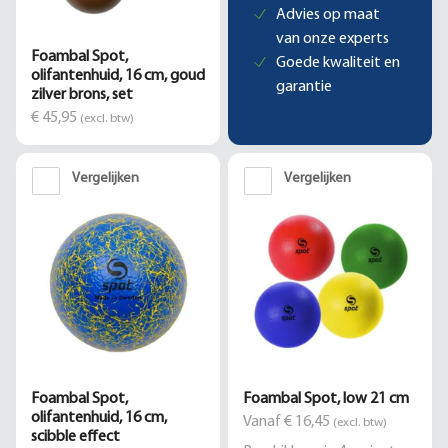
Advies op maat
van onze experts
Foambal Spot,
Goede kwaliteit en
olifantenhuid, 16 cm, goud
garantie
zilver brons, set
€ 45,95
(excl. btw)
Vergelijken
Vergelijken
Foambal Spot,
Foambal Spot, low 21 cm
olifantenhuid, 16 cm,
Vanaf € 16,45
(excl. btw)
scibble effect