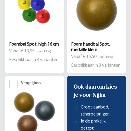
Foambal Spot, high 16 cm
Foam handbal Spot,
medaille kleur
Vanaf € 13,95
(excl. btw)
Vanaf € 15,50
(excl. btw)
Beschikbaar in
4
varianten
Beschikbaar in
3
varianten
Vergelijken
Ook daarom kies
je voor Nijha
Groot aanbod,
scherpe prijzen
In de praktijk
getest