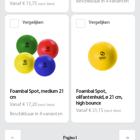
Beschikbaar in
4
varianten
Vanaf € 15,75
(excl. btw)
Vergelijken
Vergelijken
Foambal Spot, medium 21
Foambal Spot,
cm
olifantenhuid, ø 21 cm,
high bounce
Vanaf € 17,20
(excl. btw)
Vanaf € 21,15
(excl. btw)
Beschikbaar in
4
varianten
Pagina
1