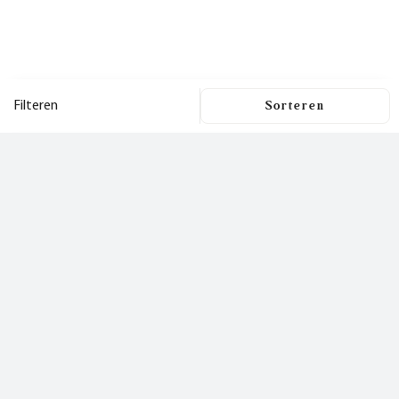
Filteren
Filters
Dit is een nieuwsbrief
waar je
Filters wissen
blij van wordt!
Prijs