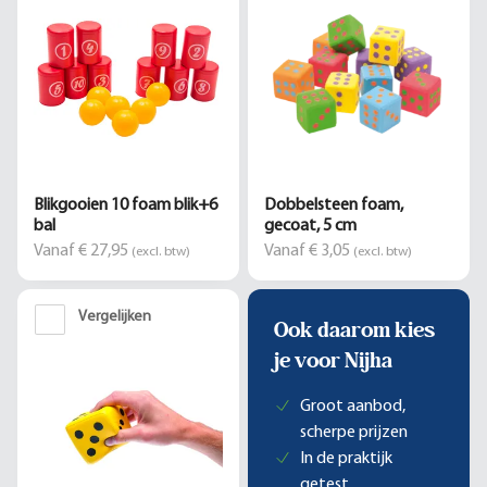
Blikgooien 10 foam blik+6
Dobbelsteen foam,
bal
gecoat, 5 cm
Vanaf € 27,95
Vanaf € 3,05
(excl. btw)
(excl. btw)
Vergelijken
Ook daarom kies
je voor Nijha
Groot aanbod,
scherpe prijzen
In de praktijk
getest