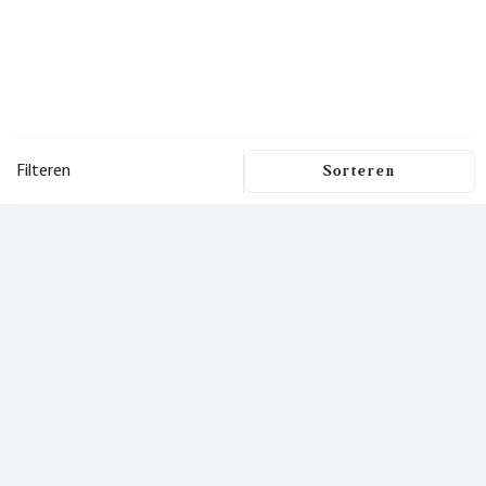
Filteren
Filters
Dit is een nieuwsbrief
waar je
Filters wissen
blij van wordt!
Prijs