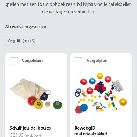
spellen met een foam dobbelsteen, bij Nijha vind je tafelspellen
die uitdagen én verbinden.
23 resultaten gevonden
Vergelijk (max 3)
Vergelijken
Vergelijken
Schuif jeu-de-boules
BeweegID
materiaalpakket
€ 21,95
(excl. btw)