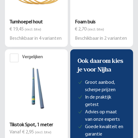
Turnhoepel hout
Foam buis
€ 19,45
€ 2,70
(excl. btw)
(excl. btw)
Beschikbaar in
4
varianten
Beschikbaar in
2
varianten
Vergelijken
Ook daarom kies
je voor Nijha
Groot aanbod,
scherpe prijzen
In de praktijk
getest
Advies op maat
van onze experts
Tikstok Spot, 1 meter
Goede kwaliteit en
Vanaf € 2,95
(excl. btw)
garantie