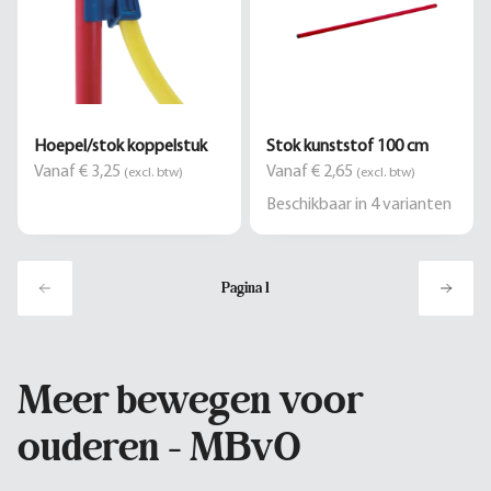
Hoepel/stok koppelstuk
Stok kunststof 100 cm
Vanaf € 3,25
Vanaf € 2,65
(excl. btw)
(excl. btw)
Beschikbaar in
4
varianten
Pagina
1
Meer bewegen voor
ouderen - MBvO