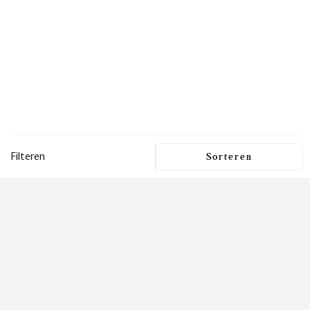
Filteren
Filters
Dit is een nieuwsbrief
waar je
Filters wissen