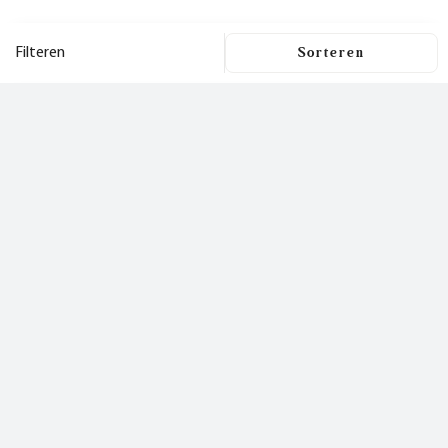
Filteren
Filters
Dit is een nieuwsbrief
waar je
Filters wissen
blij van wordt!
Prijs