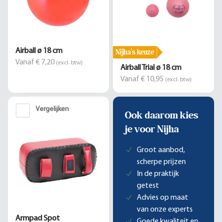
Nijha's keuze
Airball ø 18 cm
Vanaf € 7,20
(excl. btw)
Airball Trial ø 18 cm
Vanaf € 10,95
(excl. btw)
Vergelijken
Ook daarom kies
je voor Nijha
Groot aanbod,
scherpe prijzen
In de praktijk
getest
Advies op maat
van onze experts
Armpad Spot
Goede kwaliteit en