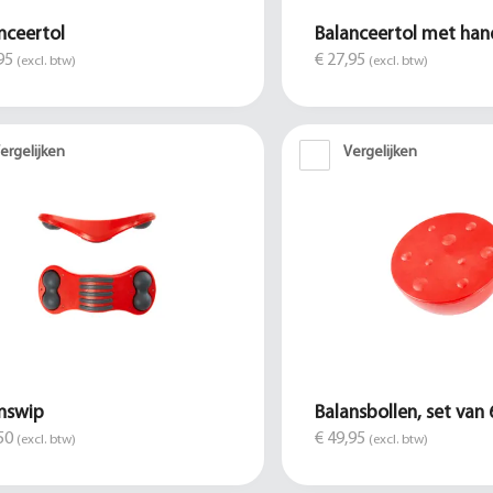
nceertol
Balanceertol met ha
95
€ 27,95
(excl. btw)
(excl. btw)
ergelijken
Vergelijken
nswip
Balansbollen, set van 
50
€ 49,95
(excl. btw)
(excl. btw)