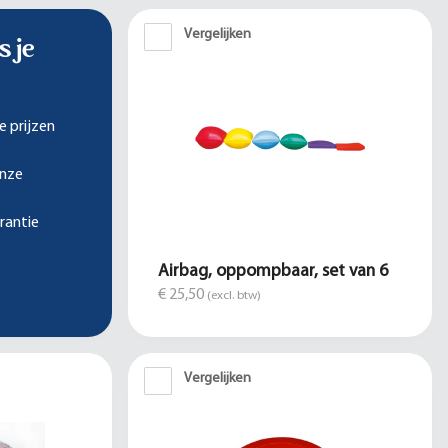
Vergelijken
s je
e prijzen
onze
rantie
Airbag, oppompbaar, set van 6
€ 25,50
(excl. btw)
Vergelijken