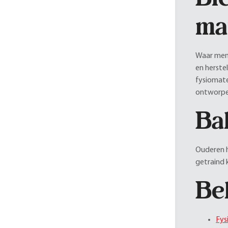
ma
Waar mens
en herste
fysiomate
ontworpen
Ba
Ouderen h
getraind
Be
Fys