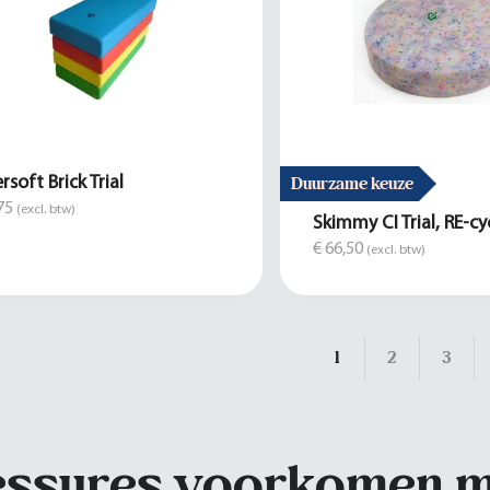
Duurzame keuze
rsoft Brick Trial
75
(excl. btw)
Skimmy CI Trial, RE-cy
€ 66,50
(excl. btw)
1
2
3
essures voorkomen me