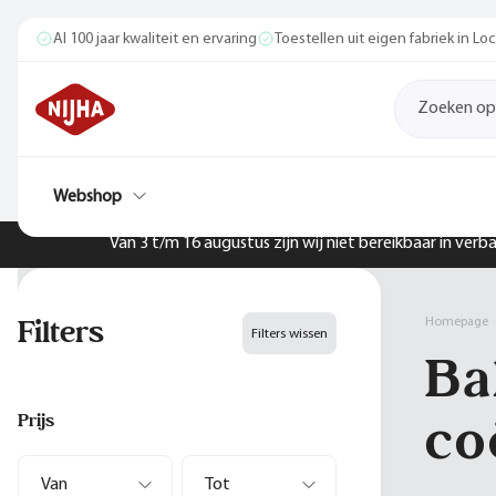
Al 100 jaar kwaliteit en ervaring
Toestellen uit eigen fabriek in L
Webshop
Van 3 t/m 16 augustus zijn wij niet bereikbaar in ver
Filters
Homepage
Filters wissen
Ba
co
Prijs