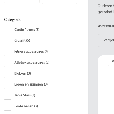
Ouderen h
getraind
Categorie
76 result
Cardio fitness
(
8
)
Vergel
Crossfit
(
5
)
Fitness accessoires
(
4
)
V
Atletiek accessoires
(
3
)
Blokken
(
3
)
Lopen en springen
(
3
)
Table Stars
(
3
)
Grote ballen
(
2
)