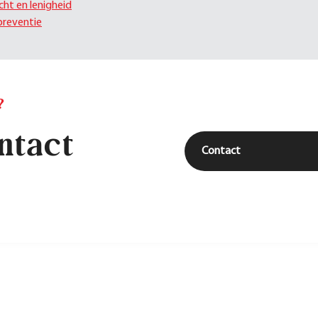
cht en lenigheid
preventie
?
ntact
Contact