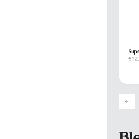
Supe
€ 12,
Bl