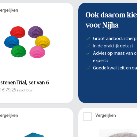
ergelijken
Ook daarom kie
voor Nijha
Groot aanbod, scherp
In de praktijk getest
Advies op maat van 
experts
Goede kwaliteit en ga
stenen Trial, set van 6
 € 79,25
(excl. btw)
ergelijken
Vergelijken