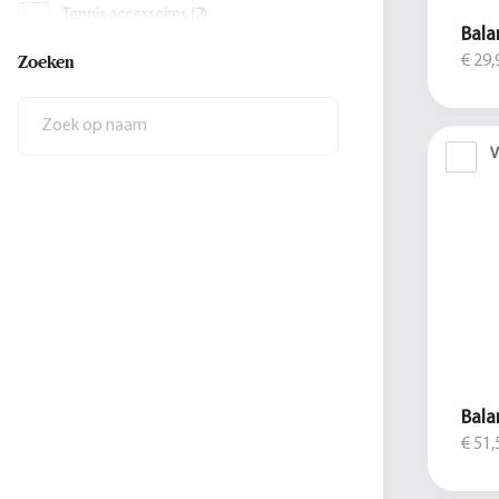
Tennis accessoires
(
2
)
Bala
Zoeken
€ 29,
Stuiterballen
(
1
)
V
Bala
€ 51,