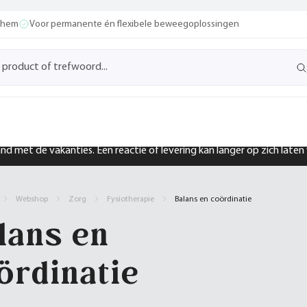
ochem
Voor permanente én flexibele beweegoplossingen
band met de vakanties. Een reactie of levering kan langer op zich late
Webshop
Zorg
Fysiotherapie
Balans en coördinatie
lans en
ördinatie