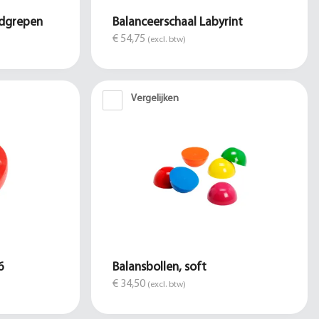
ndgrepen
Balanceerschaal Labyrint
€ 54,75
(excl. btw)
Vergelijken
6
Balansbollen, soft
€ 34,50
(excl. btw)