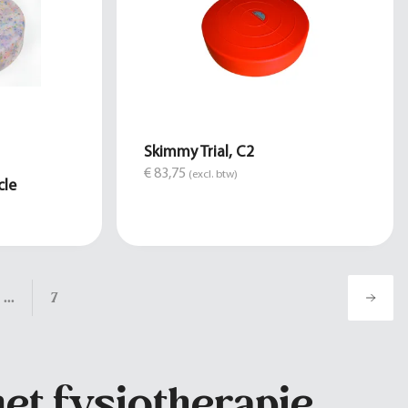
Skimmy Trial, C2
€ 83,75
(excl. btw)
cle
...
7
t fysiotherapie