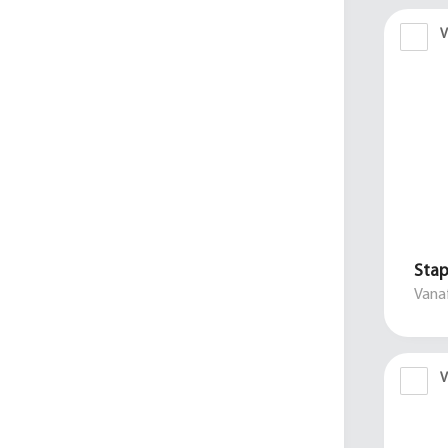
V
Stap
Vanaf
V