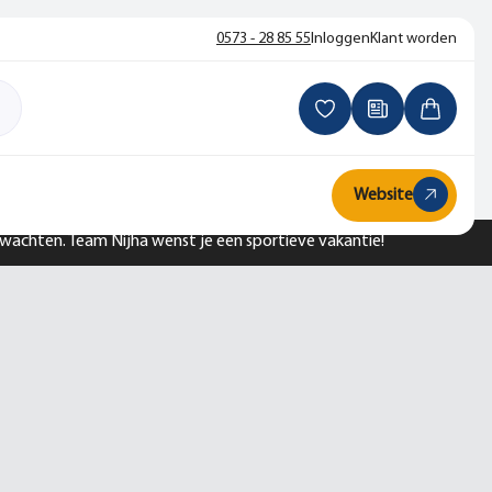
0573 - 28 85 55
Inloggen
Klant worden
Website
n wachten. Team Nijha wenst je een sportieve vakantie!