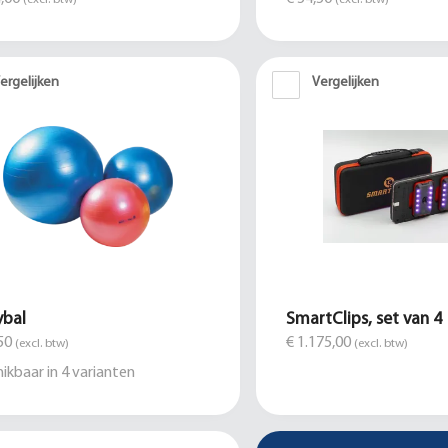
ergelijken
Vergelijken
ybal
SmartClips, set van 4
50
€ 1.175,00
(excl. btw)
(excl. btw)
ikbaar in
4
varianten