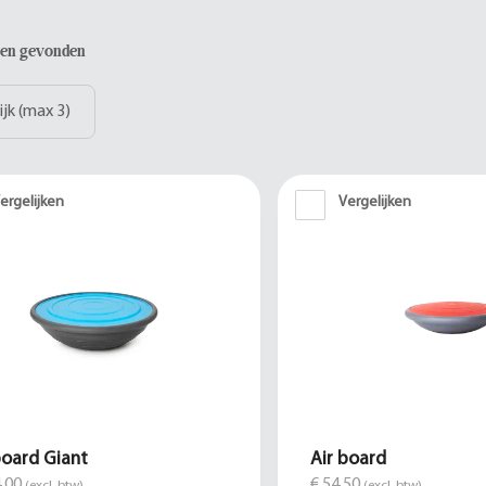
aten gevonden
ijk (max 3)
ergelijken
Vergelijken
board Giant
Air board
,00
€ 54,50
(excl. btw)
(excl. btw)