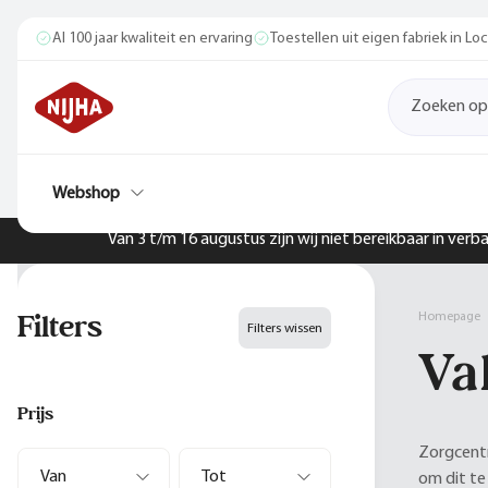
Al 100 jaar kwaliteit en ervaring
Toestellen uit eigen fabriek in L
Webshop
Van 3 t/m 16 augustus zijn wij niet bereikbaar in ver
Filters
Homepage
Filters wissen
Va
Prijs
Zorgcentr
om dit t