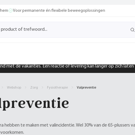
ochem
Voor permanente én flexibele beweegoplossingen
band met de vakanties. Een reactie of levering kan langer op zich late
Webshop
Zorg
Fysiotherapie
Valpreventie
lpreventie
a hebben te maken met valincidentie. Wel 30% van de 65-plussers valt
e voorkomen.