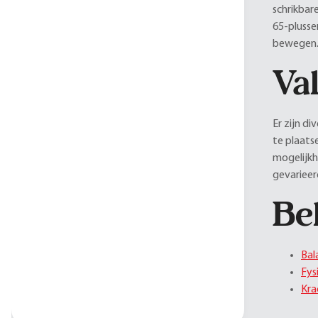
schrikbar
65-plusse
bewegen. 
Val
Er zijn d
te plaats
mogelijkh
gevarieer
Be
Bal
Fys
Kra