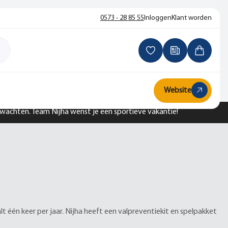
0573 - 28 85 55
Inloggen
Klant worden
Website
n wachten. Team Nijha wenst je een sportieve vakantie!
 één keer per jaar. Nijha heeft een valpreventiekit en spelpakket