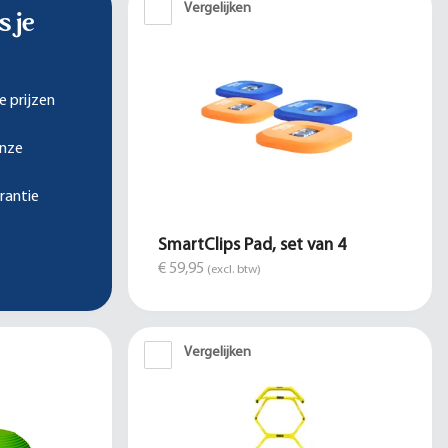
Vergelijken
s je
e prijzen
onze
rantie
SmartClips Pad, set van 4
€ 59,95
(excl. btw)
Vergelijken