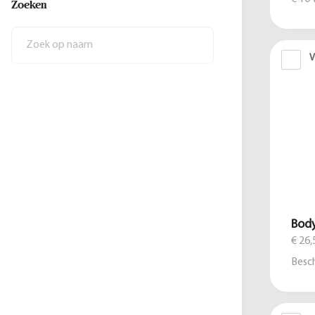
Zoeken
V
Bod
€ 26,
Besch