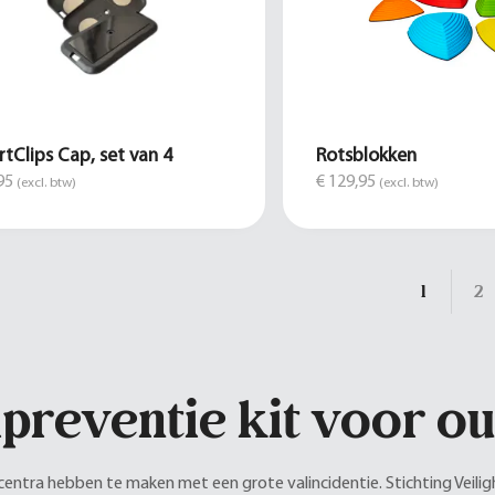
tClips Cap, set van 4
Rotsblokken
95
€ 129,95
(excl. btw)
(excl. btw)
1
2
lpreventie kit voor o
centra hebben te maken met een grote valincidentie. Stichting Veili