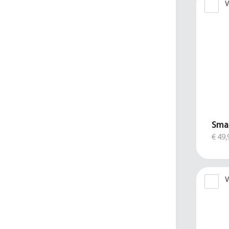
V
Smar
€ 49,
V