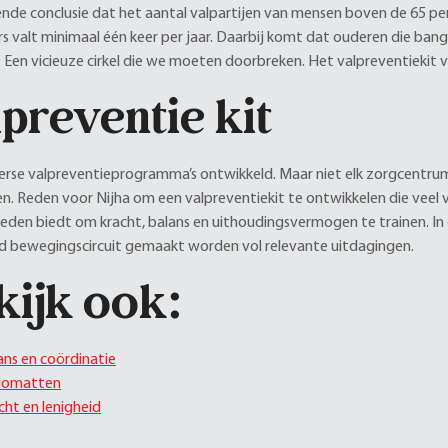
ende conclusie dat het aantal valpartijen van mensen boven de 65 pe
rs valt minimaal één keer per jaar. Daarbij komt dat ouderen die bang 
Een vicieuze cirkel die we moeten doorbreken. Het valpreventiekit va
preventie kit
iverse valpreventieprogramma’s ontwikkeld. Maar niet elk zorgcentrum
en. Reden voor Nijha om een valpreventiekit te ontwikkelen die veel 
eden biedt om kracht, balans en uithoudingsvermogen te trainen. In
d bewegingscircuit gemaakt worden vol relevante uitdagingen.
kijk ook:
ans en coördinatie
iomatten
cht en lenigheid