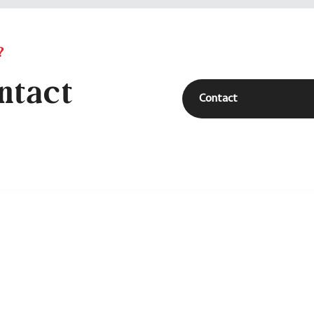
?
ntact
Contact