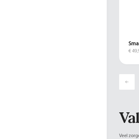
Smar
€ 49,
Va
Veel zorg