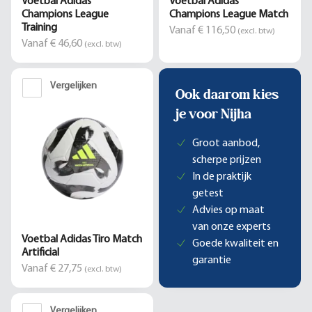
Voetbal Adidas
Voetbal Adidas
Champions League
Champions League Match
Training
Vanaf € 116,50
(excl. btw)
Vanaf € 46,60
(excl. btw)
Vergelijken
Ook daarom kies
je voor Nijha
Groot aanbod,
scherpe prijzen
In de praktijk
getest
Advies op maat
van onze experts
Voetbal Adidas Tiro Match
Goede kwaliteit en
Artificial
garantie
Vanaf € 27,75
(excl. btw)
Vergelijken