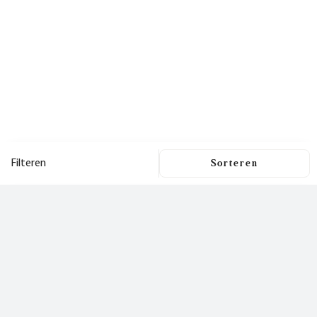
Filteren
Filters
Dit is een nieuwsbrief
waar je
Filters wissen