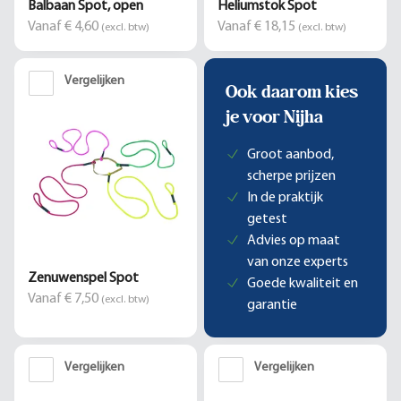
Balbaan Spot, open
Heliumstok Spot
Vanaf € 4,60
Vanaf € 18,15
(excl. btw)
(excl. btw)
Vergelijken
Ook daarom kies
je voor Nijha
Groot aanbod,
scherpe prijzen
In de praktijk
getest
Advies op maat
van onze experts
Zenuwenspel Spot
Goede kwaliteit en
Vanaf € 7,50
(excl. btw)
garantie
Vergelijken
Vergelijken