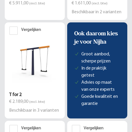
€ 5.911,00
€ 1.611,00
(excl. btw)
(excl. btw)
Beschikbaar in
2
varianten
Vergelijken
Ook daarom kies
je voor Nijha
Groot aanbod,
scherpe prijzen
In de praktijk
getest
Advies op maat
van onze experts
T for 2
Goede kwaliteit en
€ 2.189,00
(excl. btw)
garantie
Beschikbaar in
3
varianten
Vergelijken
Vergelijken