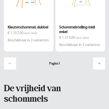
Kleuterschommel, dubbel
Schommelstelling midi
enkel
€ 1.357,00
(excl. btw)
€ 1.313,00
(excl. btw)
Beschikbaar in
3
varianten
Beschikbaar in
3
varianten
Pagina
1
De vrijheid van
schommels