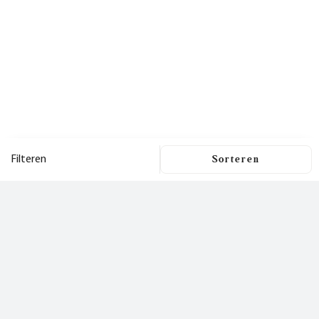
Filteren
Filters
Dit is een nieuwsbrief
waar je
Filters wissen