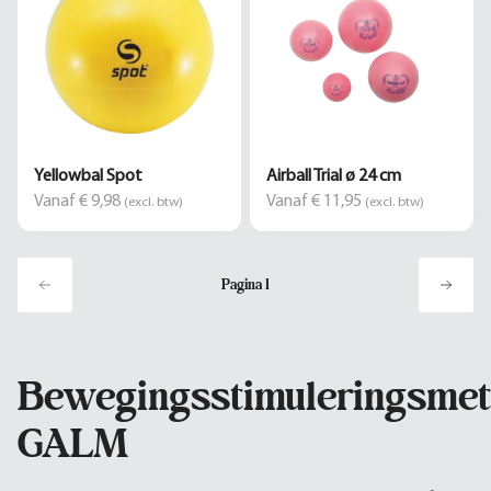
Yellowbal Spot
Airball Trial ø 24 cm
Vanaf € 9,98
Vanaf € 11,95
(excl. btw)
(excl. btw)
Pagina
1
Bewegingsstimuleringsme
GALM