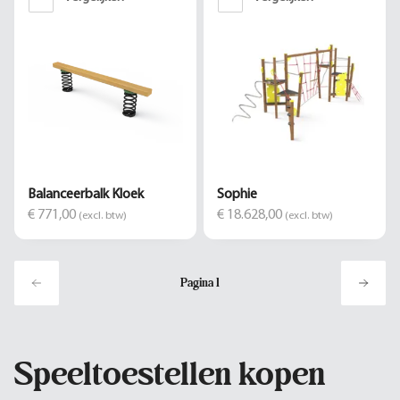
Balanceerbalk Kloek
Sophie
€ 771,00
€ 18.628,00
(excl. btw)
(excl. btw)
Pagina
1
Speeltoestellen kopen