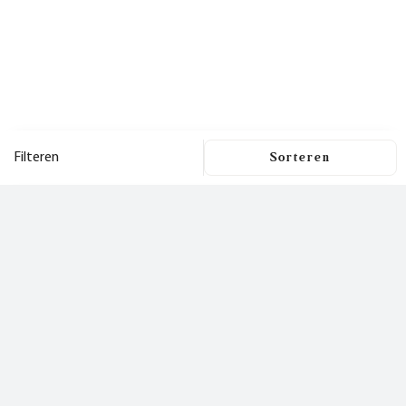
Filteren
Filters
Dit is een nieuwsbrief
waar je
Filters wissen
blij van wordt!