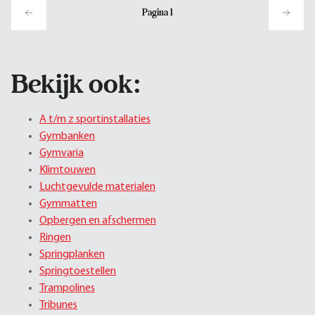
Pagina
1
Bekijk ook:
A t/m z sportinstallaties
Gymbanken
Gymvaria
Klimtouwen
Luchtgevulde materialen
Gymmatten
Opbergen en afschermen
Ringen
Springplanken
Springtoestellen
Trampolines
Tribunes