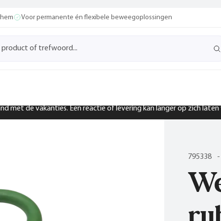
ochem
Voor permanente én flexibele beweegoplossingen
band met de vakanties. Een reactie of levering kan langer op zich late
795338
-
We
ru