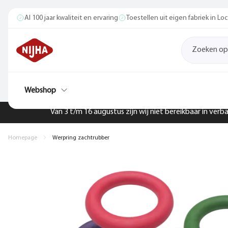
Al 100 jaar kwaliteit en ervaring
Toestellen uit eigen fabriek in L
Webshop
Van 3 t/m 16 augustus zijn wij niet bereikbaar in ver
Homepage
Werpring zachtrubber