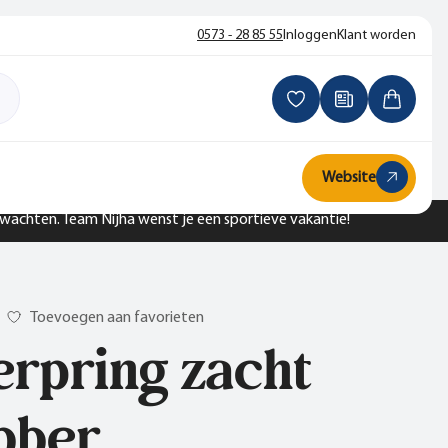
0573 - 28 85 55
Inloggen
Klant worden
Website
n wachten. Team Nijha wenst je een sportieve vakantie!
Toevoegen aan favorieten
rpring zacht
bber