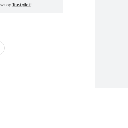
iews op
Trustpilot
!