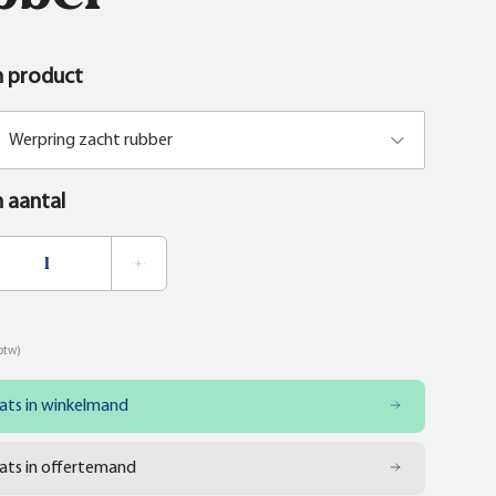
n product
Werpring zacht rubber
n aantal
 btw)
ats in winkelmand
ats in offertemand