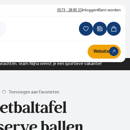
0573 - 28 85 55
Inloggen
Klant worden
Website
n wachten. Team Nijha wenst je een sportieve vakantie!
Toevoegen aan favorieten
etbaltafel
serve ballen,