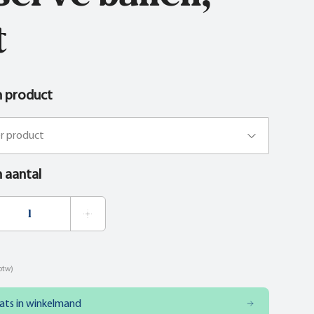
t
n product
er product
n aantal
 btw)
ats in winkelmand