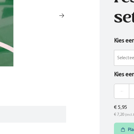
se
Kies ee
Selecte
Kies ee
€ 5,95
€ 7,20
(incl.
Pla