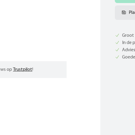
Pla
Groot 
In de 
Advies
Goede 
iews op
Trustpilot
!