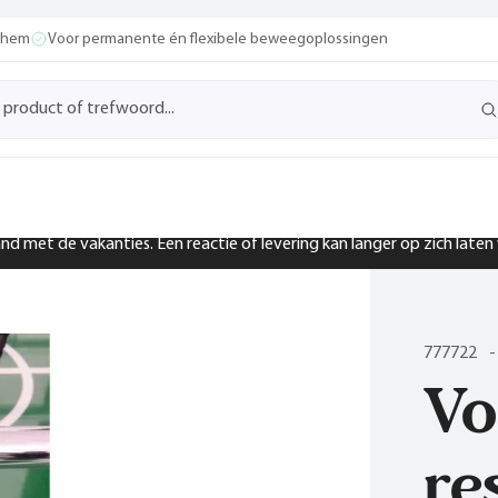
ochem
Voor permanente én flexibele beweegoplossingen
band met de vakanties. Een reactie of levering kan langer op zich late
777722
-
Vo
re