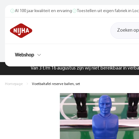
Al 100 jaar kwaliteit en ervaring
Toestellen uit eigen fabriek in L
Webshop
Van 3 t/m 16 augustus zijn wij niet bereikbaar in ver
Homepage
Voetbaltafel reserve ballen, set