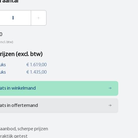
n aantal
0
incl. btw)
rijzen (excl. btw)
uks
€ 1.619,00
uks
€ 1.435,00
ats in winkelmand
ats in offertemand
aanbod, scherpe prijzen
praktijk getest