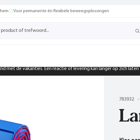
ochem
Voor permanente én flexibele beweegoplossingen
band met de vakanties. Een reactie of levering kan langer op zich late
783932
-
La