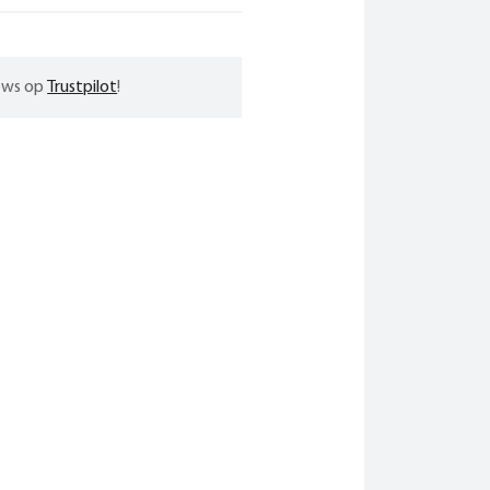
iews op
Trustpilot
!