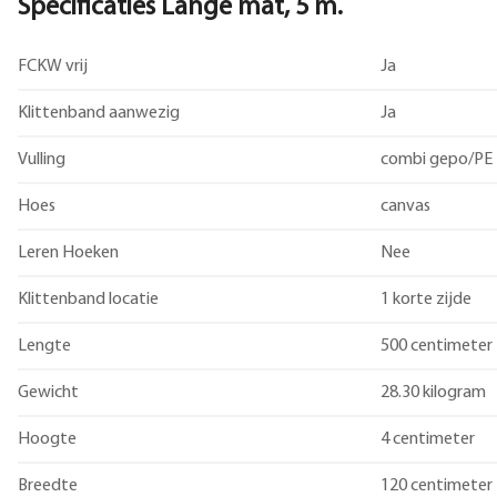
Specificaties Lange mat, 5 m.
FCKW vrij
Ja
Klittenband aanwezig
Ja
Vulling
combi gepo/PE
Hoes
canvas
Leren Hoeken
Nee
Klittenband locatie
1 korte zijde
Lengte
500 centimeter
Gewicht
28.30 kilogram
Hoogte
4 centimeter
Breedte
120 centimeter