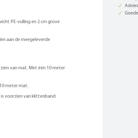
Advies
Goede 
icht PE-vulling en 2 cm grove
den aan de meegeleverde
orzien van mat. Met één 10 meter
 10 meter mat.
 is voorzien van klittenband.