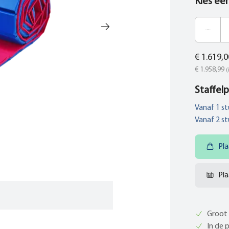
Kies ee
€ 1.619,0
€ 1.958,99
(
Staffelp
Vanaf
1
st
Vanaf
2
st
Pla
Pla
Groot 
In de 