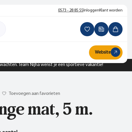
0573 - 28 85 55
Inloggen
Klant worden
Website
n wachten. Team Nijha wenst je een sportieve vakantie!
Toevoegen aan favorieten
nge mat, 5 m.