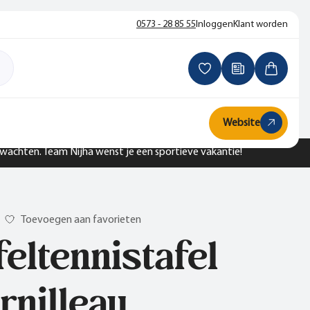
0573 - 28 85 55
Inloggen
Klant worden
Website
n wachten. Team Nijha wenst je een sportieve vakantie!
Toevoegen aan favorieten
feltennistafel
rnilleau