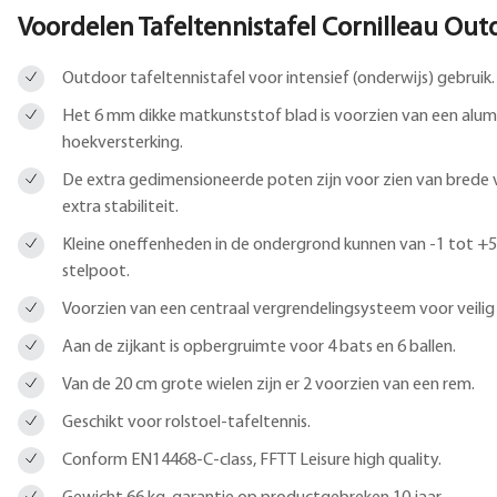
Voordelen Tafeltennistafel Cornilleau Out
Outdoor tafeltennistafel voor intensief (onderwijs) gebruik.
Het 6 mm dikke matkunststof blad is voorzien van een alum
hoekversterking.
De extra gedimensioneerde poten zijn voor zien van brede
extra stabiliteit.
Kleine oneffenheden in de ondergrond kunnen van -1 tot 
stelpoot.
Voorzien van een centraal vergrendelingsysteem voor veilig i
Aan de zijkant is opbergruimte voor 4 bats en 6 ballen.
Van de 20 cm grote wielen zijn er 2 voorzien van een rem.
Geschikt voor rolstoel-tafeltennis.
Conform EN14468-C-class, FFTT Leisure high quality.