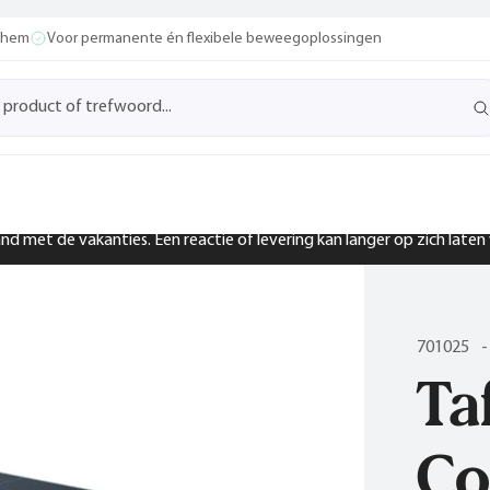
ochem
Voor permanente én flexibele beweegoplossingen
band met de vakanties. Een reactie of levering kan langer op zich late
701025
-
Ta
Co