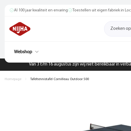
Al 100 jaar kwaliteit en ervaring
Toestellen uit eigen fabriek in L
Webshop
Van 3 t/m 16 augustus zijn wij niet bereikbaar in ver
Homepage
Tafeltennistafel Cornilleau Outdoor 500