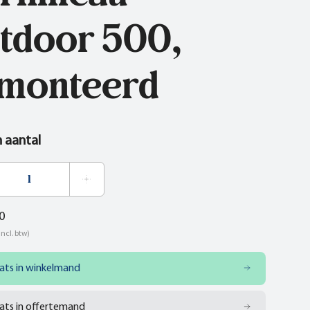
tdoor 500,
monteerd
n aantal
0
incl. btw)
ats in winkelmand
ats in offertemand