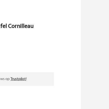
fel Cornilleau
iews op
Trustpilot
!