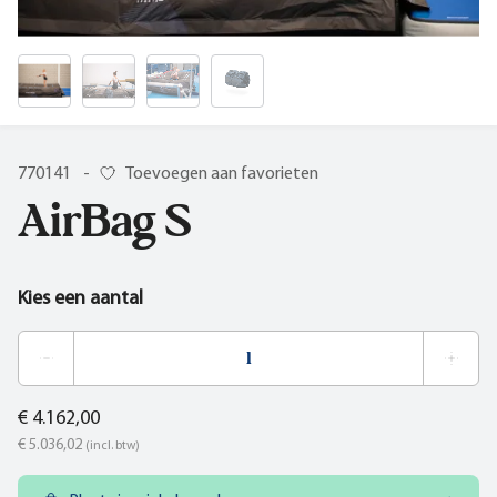
770141
-
Toevoegen aan favorieten
AirBag S
Kies een aantal
€ 4.162,00
€ 5.036,02
(incl. btw)