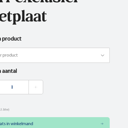
etplaat
n product
er product
n aantal
cl. btw)
ats in winkelmand