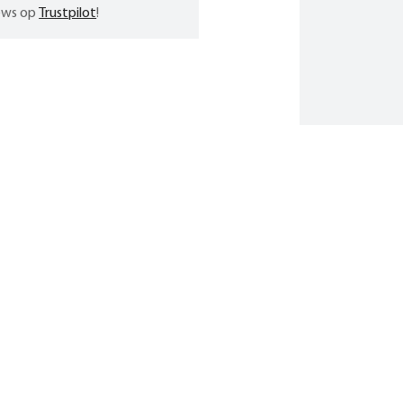
iews op
Trustpilot
!