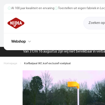
Al 100 jaar kwaliteit en ervaring
Toestellen uit eigen fabriek in L
Webshop
Van 3 t/m 16 augustus zijn wij niet bereikbaar in ver
Homepage
Korfbalpaal IKF, korf exclusief voetplaat