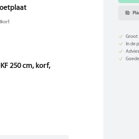
voetplaat
Pla
dkorf.
Groot 
In de 
Advies
Goede 
IKF 250 cm, korf,