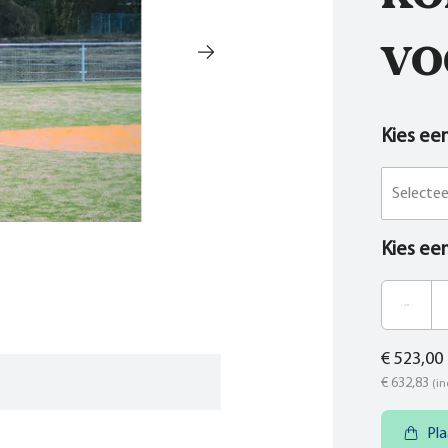
vo
Kies ee
Selecte
Kies ee
€ 523,00
€ 632,83
(in
Pla