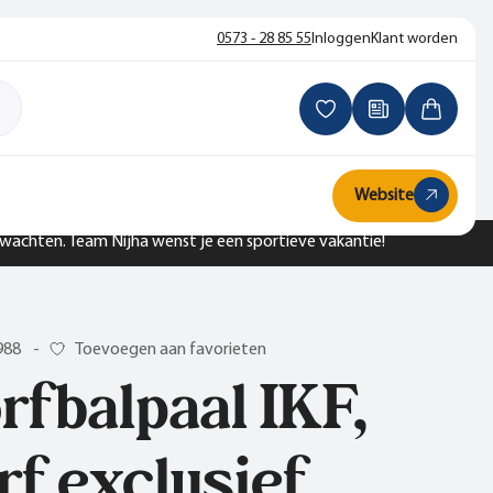
0573 - 28 85 55
Inloggen
Klant worden
Website
n wachten. Team Nijha wenst je een sportieve vakantie!
988
-
Toevoegen aan favorieten
rfbalpaal IKF,
rf exclusief