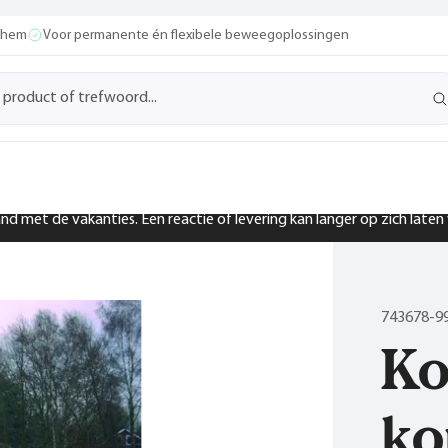
ochem
Voor permanente én flexibele beweegoplossingen
band met de vakanties. Een reactie of levering kan langer op zich late
743678-9
Ko
ko