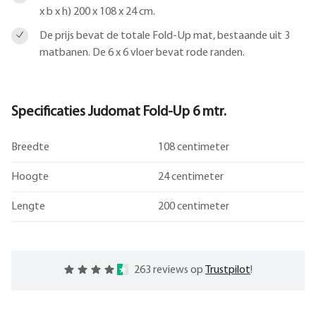
x b x h) 200 x 108 x 24 cm.
De prijs bevat de totale Fold-Up mat, bestaande uit 3
matbanen. De 6 x 6 vloer bevat rode randen.
Specificaties Judomat Fold-Up 6 mtr.
Breedte
108 centimeter
Hoogte
24 centimeter
Lengte
200 centimeter
263 reviews op
Trustpilot
!