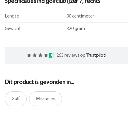
Specificaties Ind golfclub ijzer 7, rechts
Lengte
90 centimeter
Gewicht
320 gram
263 reviews op
Trustpilot
!
Dit product is gevonden in...
Golf
Mikspelen