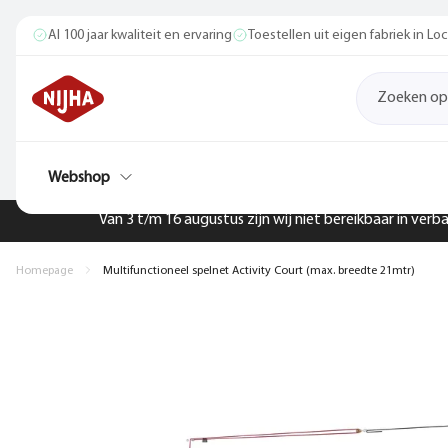
Al 100 jaar kwaliteit en ervaring
Toestellen uit eigen fabriek in L
Webshop
Van 3 t/m 16 augustus zijn wij niet bereikbaar in ver
Homepage
Multifunctioneel spelnet Activity Court (max. breedte 21mtr)