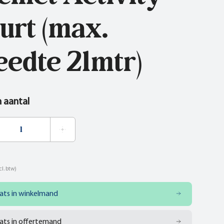
urt (max.
eedte 21mtr)
n aantal
cl. btw)
ats in winkelmand
ats in offertemand