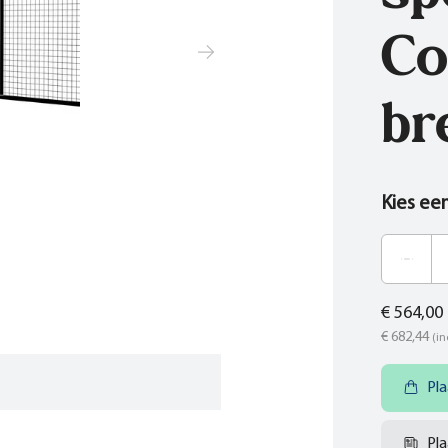
Co
br
Kies ee
€ 564,00
€ 682,44
(in
Pla
Pla