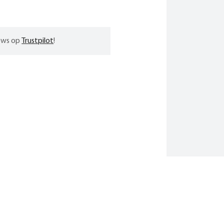
iews op
Trustpilot
!