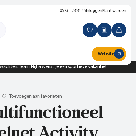
0573 - 28 85 55
Inloggen
Klant worden
Website
n wachten. Team Nijha wenst je een sportieve vakantie!
Toevoegen aan favorieten
ltifunctioneel
elnet Activity