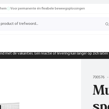
ochem
Voor permanente én flexibele beweegoplossingen
band met de vakanties. Een reactie of levering kan langer op zich late
700576
-
Mu
sp