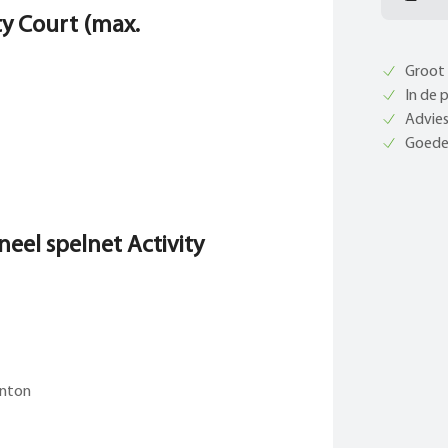
ty Court (max.
Groot 
In de 
Advies
Goede 
neel spelnet Activity
inton