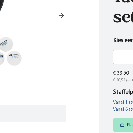
se
Kies ee
€ 33,50
€ 40,54
(incl
Staffelp
Vanaf
1
st
Vanaf
6
st
Pla