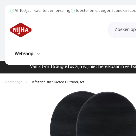
Al 100 jaar kwaliteit en ervaring
Toestellen uit eigen fabriek in L
Webshop
Van 3 t/m 16 augustus zijn wij niet bereikbaar in ver
Homepage
Tafeltennisbat Tacteo Outdoor, set