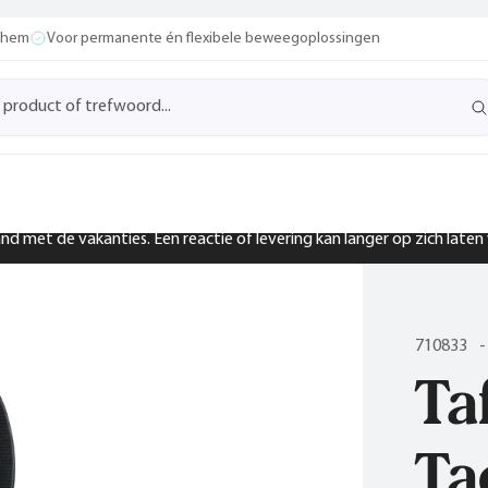
ochem
Voor permanente én flexibele beweegoplossingen
band met de vakanties. Een reactie of levering kan langer op zich late
710833
-
Ta
Ta