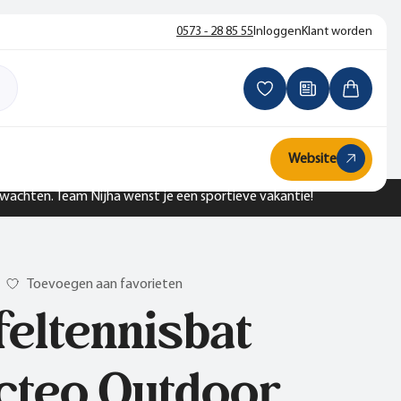
0573 - 28 85 55
Inloggen
Klant worden
Website
n wachten. Team Nijha wenst je een sportieve vakantie!
Toevoegen aan favorieten
feltennisbat
cteo Outdoor,