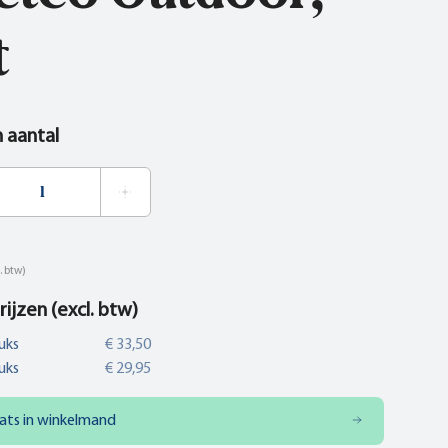
t
n aantal
. btw)
rijzen (excl. btw)
uks
€ 33,50
uks
€ 29,95
ats in winkelmand