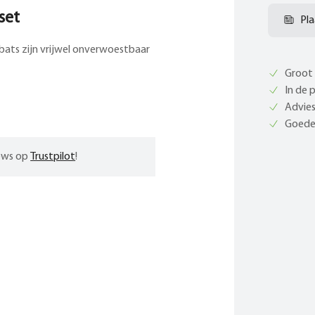
set
Pla
sbats zijn vrijwel onverwoestbaar
Groot 
In de 
Advies
Goede 
iews op
Trustpilot
!