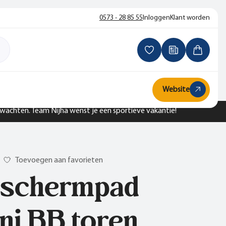
0573 - 28 85 55
Inloggen
Klant worden
Website
n wachten. Team Nijha wenst je een sportieve vakantie!
Toevoegen aan favorieten
schermpad
ni BB toren