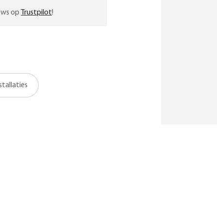
iews op
Trustpilot
!
tallaties