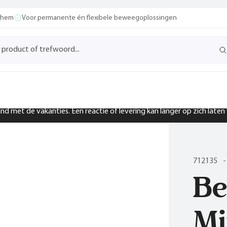
ochem
Voor permanente én flexibele beweegoplossingen
band met de vakanties. Een reactie of levering kan langer op zich late
712135
-
Be
Mi