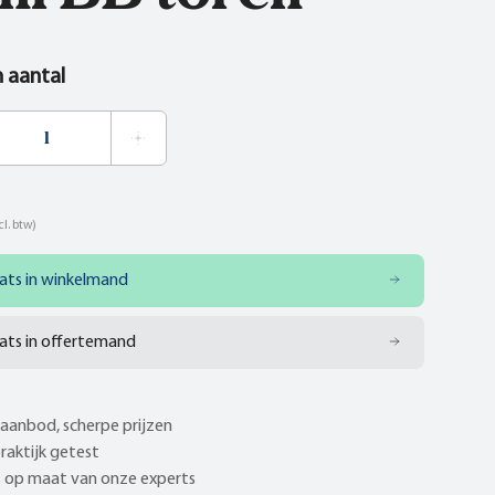
n aantal
cl. btw)
ats in winkelmand
ats in offertemand
aanbod, scherpe prijzen
praktijk getest
 op maat van onze experts