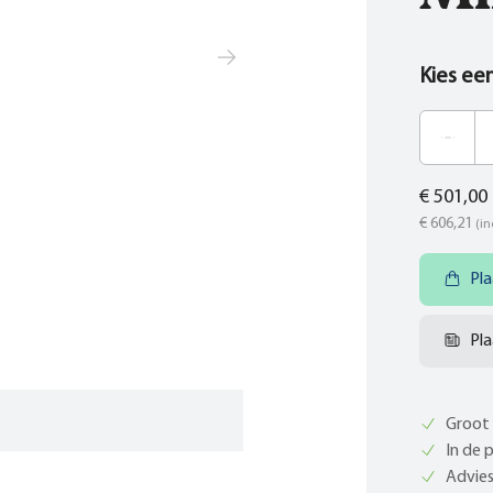
Kies ee
€ 501,00
€ 606,21
(in
Pla
Pla
Groot 
In de 
Advies