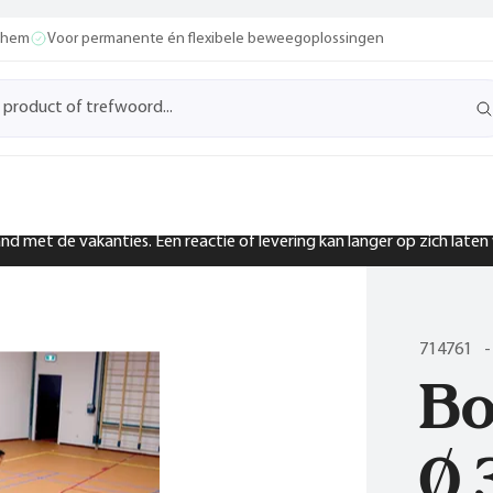
ochem
Voor permanente én flexibele beweegoplossingen
band met de vakanties. Een reactie of levering kan langer op zich late
714761
-
Bo
Ø 