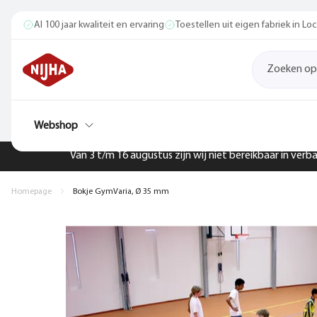
Al 100 jaar kwaliteit en ervaring
Toestellen uit eigen fabriek in L
Webshop
Van 3 t/m 16 augustus zijn wij niet bereikbaar in ver
Homepage
Bokje GymVaria, Ø 35 mm