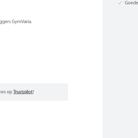
Goede 
ggers GymVaria.
iews op
Trustpilot
!