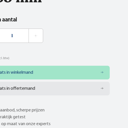
n aantal
cl. btw)
ats in winkelmand
ats in offertemand
aanbod, scherpe prijzen
praktijk getest
 op maat van onze experts