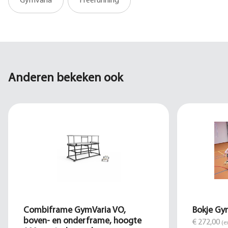
Gymvaria
Freerunning
Anderen bekeken ook
Combiframe GymVaria VO,
Bokje Gy
boven- en onderframe, hoogte
€ 272,00
(e