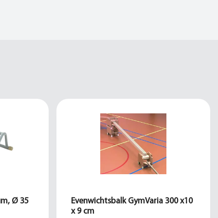
um, Ø 35
Evenwichtsbalk GymVaria 300 x10
x 9 cm