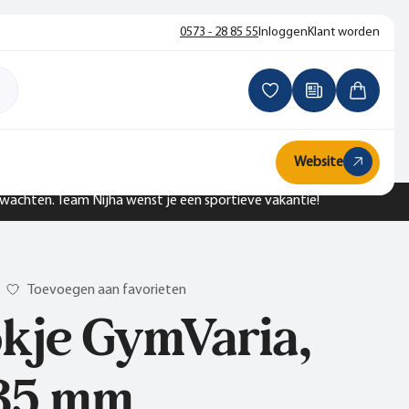
0573 - 28 85 55
Inloggen
Klant worden
Website
n wachten. Team Nijha wenst je een sportieve vakantie!
Toevoegen aan favorieten
kje GymVaria,
35 mm