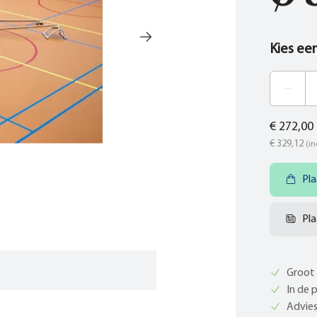
Kies ee
€ 272,00
€ 329,12
(in
Pla
Pla
Groot 
In de 
Advies