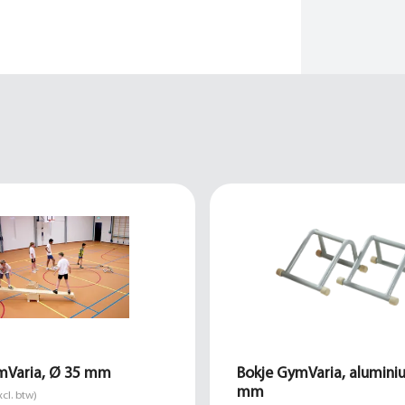
mVaria, Ø 35 mm
Bokje GymVaria, alumini
mm
xcl. btw)