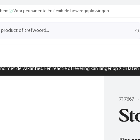
ochem
Voor permanente én flexibele beweegoplossingen
band met de vakanties. Een reactie of levering kan langer op zich late
717667
-
St