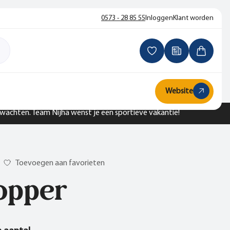
0573 - 28 85 55
Inloggen
Klant worden
Website
n wachten. Team Nijha wenst je een sportieve vakantie!
Toevoegen aan favorieten
opper