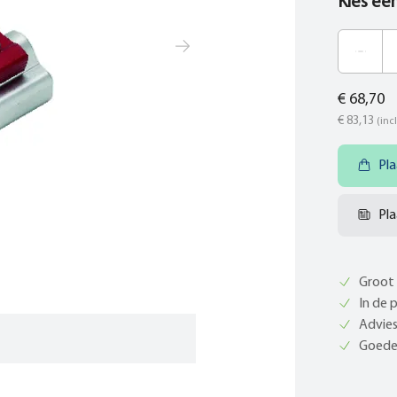
Kies ee
€ 68,70
€ 83,13
(incl
Pla
Pla
Groot 
In de 
Advies
Goede 